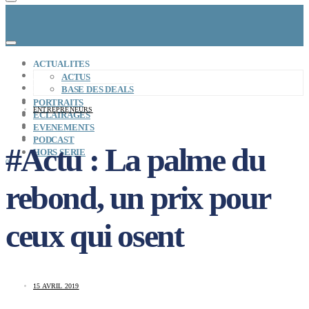
CONCEPT
ACTUALITES
LE MAG
ACTUS
ENTREPRISES A REPRENDRE
BASE DES DEALS
MAYDAY JOB
PORTRAITS
ENTREPRENEURS
CARTE DE FRANCE
ECLAIRAGES
NOS SOLUTIONS
EVENEMENTS
CONNEXION
PODCAST
#Actu : La palme du
HORS SERIE
0
rebond, un prix pour
ceux qui osent
15 AVRIL 2019