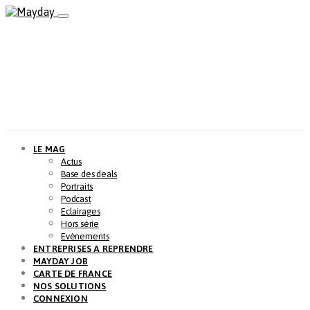
LE MAG
Actus
Base des deals
Portraits
Podcast
Eclairages
Hors série
Evènements
ENTREPRISES A REPRENDRE
MAYDAY JOB
CARTE DE FRANCE
NOS SOLUTIONS
CONNEXION