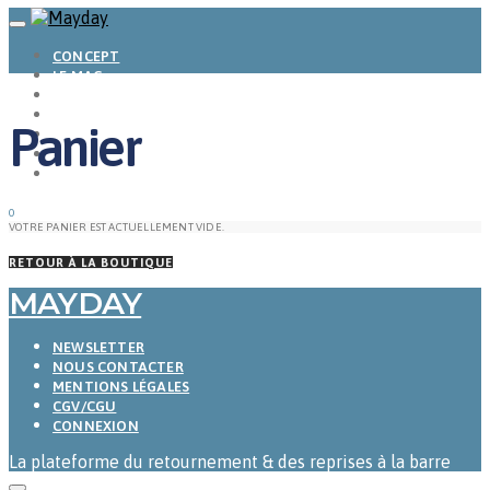
CONCEPT
LE MAG
ENTREPRISES A REPRENDRE
MAYDAY JOB
Panier
CARTE DE FRANCE
NOS SOLUTIONS
CONNEXION
0
VOTRE PANIER EST ACTUELLEMENT VIDE.
RETOUR À LA BOUTIQUE
MAYDAY
NEWSLETTER
NOUS CONTACTER
MENTIONS LÉGALES
CGV/CGU
CONNEXION
La plateforme du retournement & des reprises à la barre