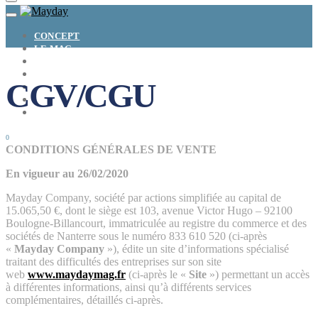
CONCEPT
LE MAG
ENTREPRISES A REPRENDRE
MAYDAY JOB
CGV/CGU
CARTE DE FRANCE
NOS SOLUTIONS
CONNEXION
0
CONDITIONS GÉNÉRALES DE VENTE
En vigueur au 26/02/2020
Mayday Company, société par actions simplifiée au capital de
15.065,50 €, dont le siège est 103, avenue Victor Hugo – 92100
Boulogne-Billancourt, immatriculée au registre du commerce et des
sociétés de Nanterre sous le numéro 833 610 520 (ci-après
«
Mayday Company
»), édite un site d’informations spécialisé
traitant des difficultés des entreprises sur son site
web
www.maydaymag.fr
(ci-après le «
Site
») permettant un accès
à différentes informations, ainsi qu’à différents services
complémentaires, détaillés ci-après.