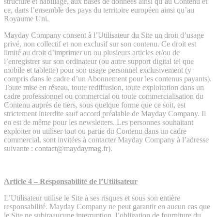
structure et habillage, aux bases de données ainsi qu’au Contenu et
ce, dans l’ensemble des pays du territoire européen ainsi qu’au
Royaume Uni.
Mayday Company consent à l’Utilisateur du Site un droit d’usage
privé, non collectif et non exclusif sur son contenu. Ce droit est
limité au droit d’imprimer un ou plusieurs articles et/ou de
l’enregistrer sur son ordinateur (ou autre support digital tel que
mobile et tablette) pour son usage personnel exclusivement (y
compris dans le cadre d’un Abonnement pour les contenus payants).
Toute mise en réseau, toute rediffusion, toute exploitation dans un
cadre professionnel ou commercial ou toute commercialisation du
Contenu auprès de tiers, sous quelque forme que ce soit, est
strictement interdite sauf accord préalable de Mayday Company. Il
en est de même pour les newsletters. Les personnes souhaitant
exploiter ou utiliser tout ou partie du Contenu dans un cadre
commercial, sont invitées à contacter Mayday Company à l’adresse
suivante : contact@maydaymag.fr).
Article 4 – Responsabilité de l’Utilisateur
L’Utilisateur utilise le Site à ses risques et sous son entière
responsabilité. Mayday Company ne peut garantir en aucun cas que
le Site ne subiraaucune interruption, l’obligation de fourniture du