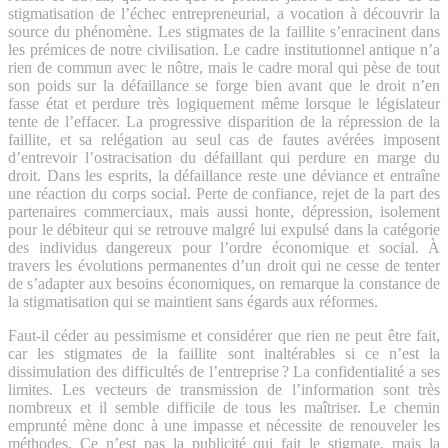
stigmatisation de l’échec entrepreneurial, a vocation à découvrir la
source du phénomène. Les stigmates de la faillite s’enracinent dans
les prémices de notre civilisation. Le cadre institutionnel antique n’a
rien de commun avec le nôtre, mais le cadre moral qui pèse de tout
son poids sur la défaillance se forge bien avant que le droit n’en
fasse état et perdure très logiquement même lorsque le législateur
tente de l’effacer. La progressive disparition de la répression de la
faillite, et sa relégation au seul cas de fautes avérées imposent
d’entrevoir l’ostracisation du défaillant qui perdure en marge du
droit. Dans les esprits, la défaillance reste une déviance et entraîne
une réaction du corps social. Perte de confiance, rejet de la part des
partenaires commerciaux, mais aussi honte, dépression, isolement
pour le débiteur qui se retrouve malgré lui expulsé dans la catégorie
des individus dangereux pour l’ordre économique et social. À
travers les évolutions permanentes d’un droit qui ne cesse de tenter
de s’adapter aux besoins économiques, on remarque la constance de
la stigmatisation qui se maintient sans égards aux réformes.
Faut-il céder au pessimisme et considérer que rien ne peut être fait,
car les stigmates de la faillite sont inaltérables si ce n’est la
dissimulation des difficultés de l’entreprise ? La confidentialité a ses
limites. Les vecteurs de transmission de l’information sont très
nombreux et il semble difficile de tous les maîtriser. Le chemin
emprunté mène donc à une impasse et nécessite de renouveler les
méthodes. Ce n’est pas la publicité qui fait le stigmate, mais la