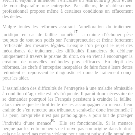
PACTE enjoint à améliorer l’efficacité du
restructuring
pour éviter
de voir disparaître une entreprise. Par ailleurs, le rétablissement
professionnel propose même à certaines conditions un effacement
des dettes.
Malgré toutes les réformes assurant l’amélioration du traitement
[7]
juridique en cas de faillite honnête
la crainte d’échouer pèse
toujours de tout son poids sur l’entrepreneuriat et freine fortement
l’efficacité des mesures légales. Lorsque l’on perçoit le rejet des
mécanismes de traitement des difficultés financières du débiteur
uniquement à travers le prisme du droit, on en vient à encourager la
création de nouvelles méthodes plus efficaces. En dépit des
réformes, les chefs d’entreprise incapables de faire face à leurs dettes
redoutent et repoussent le diagnostic et donc le traitement conçu
pour les aider.
L’assimilation des difficultés de l’entreprise à une maladie rémissible
à condition d’agir vite est très fréquente. Il paraît donc nécessaire de
se demander pourquoi les Français persistent à craindre la faillite,
alors même que le droit tente de les accompagner au mieux. Leur
crainte de s’en remettre aux tribunaux serait-elle donc irrationnelle ?
La peur, lorsqu’elle n’est pas pathologique, a pour but de protéger
[8]
l’individu d’une menace
. Elle est fonctionnelle. Si la menace
perçue par les entrepreneurs ne trouve pas son origine dans le droit
cela ne la rend pas moins violente pour autant puisqu’elle prend une