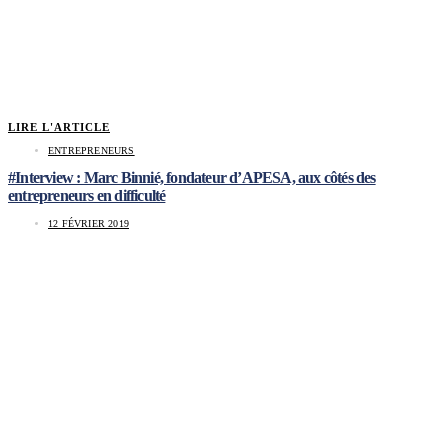
LIRE L'ARTICLE
ENTREPRENEURS
#Interview : Marc Binnié, fondateur d’APESA, aux côtés des
entrepreneurs en difficulté
12 FÉVRIER 2019