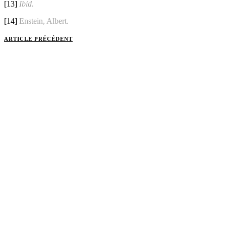
[13]
Ibid.
[14]
Enstein, Albert.
ARTICLE PRÉCÉDENT