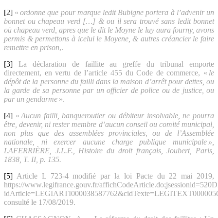
[2]
«
ordonne que pour marque ledit Bubigne portera à l’advenir un
bonnet ou chapeau verd […] & ou il sera trouvé sans ledit bonnet
où chapeau verd, apres que le dit le Moyne le luy aura fourny, avons
permis & permettons à icelui le Moyene, & autres créancier le faire
remettre en prison
,.
[3]
La déclaration de faillite au greffe du tribunal emporte
directement, en vertu de l’article 455 du Code de commerce, «
le
dépôt de la personne du failli dans la maison d’arrêt pour dettes, ou
la garde de sa personne par un officier de police ou de justice, ou
par un gendarme
».
[4]
«
Aucun failli, banqueroutier ou débiteur insolvable, ne pourra
être, devenir, ni rester membre d’aucun conseil ou comité municipal,
non plus que des assemblées provinciales, ou de l’Assemblée
nationale, ni exercer aucune charge publique municipale »,
LAFERRIÈRE, J.L.F., Histoire du droit français, Joubert, Paris,
1838, T. II, p. 135.
[5]
Article L 723-4 modifié par la loi Pacte du 22 mai 2019,
https://www.legifrance.gouv.fr/affichCodeArticle.do;jsession
idArticle=LEGIARTI000038587762&cidTexte=LEGITEXT00000563
consulté le 17/08/2019.