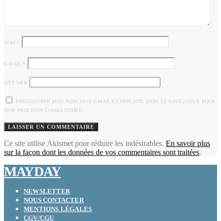
NOM
*
E-MAIL
*
SITE WEB
ENREGISTRER MON NOM, MON E-MAIL ET MON SITE DANS LE NAVIGATEUR POUR
MON PROCHAIN COMMENTAIRE.
Ce site utilise Akismet pour réduire les indésirables.
En savoir plus
sur la façon dont les données de vos commentaires sont traitées
.
MAYDAY
NEWSLETTER
NOUS CONTACTER
MENTIONS LÉGALES
CGV/CGU