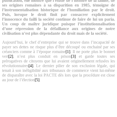
publication, elle montre que l’étude de l’histoire de la faillite, de
ses origines romaines à sa disparition en 1985, témoigne de
l’instrumentalisation historique de l’humiliation par le droit.
Puis, lorsque le droit finit par consacrer explicitement
l’innocence du failli la société continue de faire de lui un paria.
Un coup de maître juridique puisque l’institutionnalisation
d’une répression de la défaillance aux origines de notre
civilisation n’est plus dépendante du droit mais de la société.
Aujourd’hui, le chef d’entreprise qui se trouve dans l’incapacité de
payer ses dettes ne risque plus d’être découpé ou enchainé par ses
créanciers comme à l’époque romaine
[1]
. Il ne porte plus le bonnet
vert
[2]
, n’est plus conduit en prison
[3]
et garde toutes ses
prérogatives de citoyens que lui avaient originellement refusées les
révolutionnaires
[4]
. Le dernier pilier de son exclusion légale, qui
tenait à son inéligibilité aux tribunaux de commerce vient lui-même
de disparaître avec la loi PACTE dès lors que la procédure est close
au jour de l’élection
[5]
.