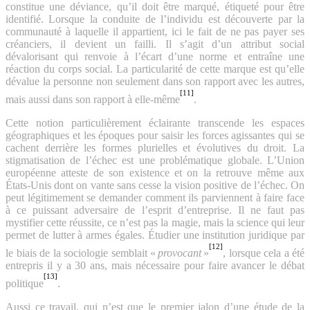
constitue une déviance, qu’il doit être marqué, étiqueté pour être
identifié. Lorsque la conduite de l’individu est découverte par la
communauté à laquelle il appartient, ici le fait de ne pas payer ses
créanciers, il devient un failli. Il s’agit d’un attribut social
dévalorisant qui renvoie à l’écart d’une norme et entraîne une
réaction du corps social. La particularité de cette marque est qu’elle
dévalue la personne non seulement dans son rapport avec les autres,
[11]
mais aussi dans son rapport à elle-même
.
Cette notion particulièrement éclairante transcende les espaces
géographiques et les époques pour saisir les forces agissantes qui se
cachent derrière les formes plurielles et évolutives du droit. La
stigmatisation de l’échec est une problématique globale. L’Union
européenne atteste de son existence et on la retrouve même aux
États-Unis dont on vante sans cesse la vision positive de l’échec. On
peut légitimement se demander comment ils parviennent à faire face
à ce puissant adversaire de l’esprit d’entreprise. Il ne faut pas
mystifier cette réussite, ce n’est pas la magie, mais la science qui leur
permet de lutter à armes égales. Étudier une institution juridique par
[12]
le biais de la sociologie semblait «
provocant
»
, lorsque cela a été
entrepris il y a 30 ans, mais nécessaire pour faire avancer le débat
[13]
politique
.
Aussi ce travail, qui n’est que le premier jalon d’une étude de la