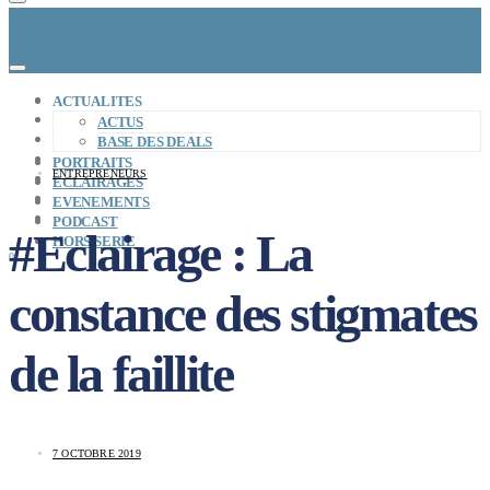
CONCEPT
ACTUALITES
LE MAG
ACTUS
ENTREPRISES A REPRENDRE
BASE DES DEALS
MAYDAY JOB
PORTRAITS
ENTREPRENEURS
CARTE DE FRANCE
ECLAIRAGES
NOS SOLUTIONS
EVENEMENTS
CONNEXION
PODCAST
#Eclairage : La
HORS SERIE
0
constance des stigmates
de la faillite
7 OCTOBRE 2019