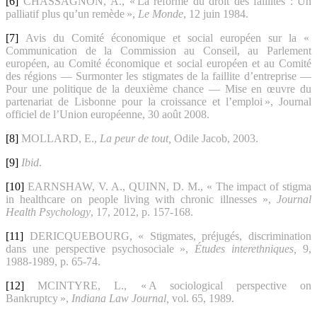
[6]
CHASSAGNON, A., « La réforme du droit des faillites : Un
palliatif plus qu’un remède »,
Le Monde
, 12 juin 1984.
[7]
Avis du Comité économique et social européen sur la «
Communication de la Commission au Conseil, au Parlement
européen, au Comité économique et social européen et au Comité
des régions — Surmonter les stigmates de la faillite d’entreprise —
Pour une politique de la deuxième chance — Mise en œuvre du
partenariat de Lisbonne pour la croissance et l’emploi », Journal
officiel de l’Union européenne, 30 août 2008.
[8]
MOLLARD, E.,
La peur de tout,
Odile Jacob, 2003.
[9]
Ibid
.
[10]
EARNSHAW, V. A., QUINN, D. M., « The impact of stigma
in healthcare on people living with chronic illnesses »,
Journal
Health Psychology
, 17, 2012, p. 157‑168.
[11]
DERICQUEBOURG, « Stigmates, préjugés, discrimination
dans une perspective psychosociale »,
Études interethniques,
9,
1988‑1989, p. 65‑74.
[12]
MCINTYRE, L., « A sociological perspective on
Bankruptcy »,
Indiana Law Journal,
vol. 65, 1989.