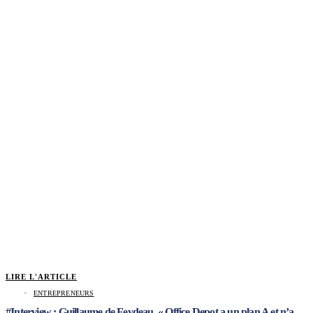
LIRE L'ARTICLE
ENTREPRENEURS
#Interview : Guillaume de Feydeau, « Office Depot a un plan A et n’a