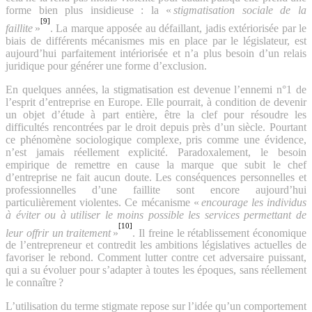
forme bien plus insidieuse : la «
stigmatisation sociale de la
[9]
faillite
»
. La marque apposée au défaillant, jadis extériorisée par le
biais de différents mécanismes mis en place par le législateur, est
aujourd’hui parfaitement intériorisée et n’a plus besoin d’un relais
juridique pour générer une forme d’exclusion.
En quelques années, la stigmatisation est devenue l’ennemi n°1 de
l’esprit d’entreprise en Europe. Elle pourrait, à condition de devenir
un objet d’étude à part entière, être la clef pour résoudre les
difficultés rencontrées par le droit depuis près d’un siècle. Pourtant
ce phénomène sociologique complexe, pris comme une évidence,
n’est jamais réellement explicité. Paradoxalement, le besoin
empirique de remettre en cause la marque que subit le chef
d’entreprise ne fait aucun doute. Les conséquences personnelles et
professionnelles d’une faillite sont encore aujourd’hui
particulièrement violentes. Ce mécanisme «
encourage les individus
à éviter ou à utiliser le moins possible les services permettant de
[10]
leur offrir un traitement
»
. Il freine le rétablissement économique
de l’entrepreneur et contredit les ambitions législatives actuelles de
favoriser le rebond. Comment lutter contre cet adversaire puissant,
qui a su évoluer pour s’adapter à toutes les époques, sans réellement
le connaître ?
L’utilisation du terme stigmate repose sur l’idée qu’un comportement