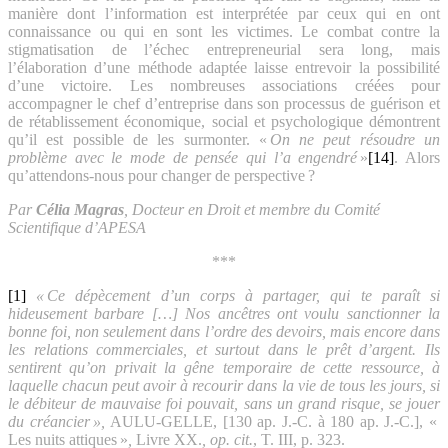
manière dont l’information est interprétée par ceux qui en ont
connaissance ou qui en sont les victimes. Le combat contre la
stigmatisation de l’échec entrepreneurial sera long, mais
l’élaboration d’une méthode adaptée laisse entrevoir la possibilité
d’une victoire. Les nombreuses associations créées pour
accompagner le chef d’entreprise dans son processus de guérison et
de rétablissement économique, social et psychologique démontrent
qu’il est possible de les surmonter. «
On ne peut résoudre un
problème avec le mode de pensée qui l’a engendré
»
[14]
. Alors
qu’attendons-nous pour changer de perspective ?
Par
Célia Magras
,
Docteur en Droit et m
embre du Comité
Scientifique d’APESA
***
[1]
« Ce dépècement d’un corps à partager, qui te paraît si
hideusement barbare […] Nos ancêtres ont voulu sanctionner la
bonne foi, non seulement dans l’ordre des devoirs, mais encore dans
les relations commerciales, et surtout dans le prêt d’argent. Ils
sentirent qu’on privait la gêne temporaire de cette ressource, à
laquelle chacun peut avoir à recourir dans la vie de tous les jours, si
le débiteur de mauvaise foi pouvait, sans un grand risque, se jouer
du créancier »,
AULU-GELLE, [130 ap. J.‑C. à 180 ap. J.‑C.], «
Les nuits attiques »
,
Livre XX.
, op. cit.
, T. III, p. 323.