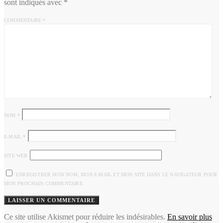
sont indiqués avec
*
COMMENTAIRE
*
NOM
*
E-MAIL
*
SITE WEB
ENREGISTRER MON NOM, MON E-MAIL ET MON SITE DANS LE NAVIGATEUR POUR
MON PROCHAIN COMMENTAIRE.
Ce site utilise Akismet pour réduire les indésirables.
En savoir plus