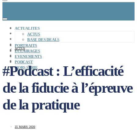
CONCEPT
ACTUALITES
LE MAG
ACTUS
ENTREPRISES A REPRENDRE
BASE DES DEALS
MAYDAY JOB
PORTRAITS
ACTUS
CARTE DE FRANCE
ECLAIRAGES
NOS SOLUTIONS
EVENEMENTS
CONNEXION
PODCAST
#Podcast : L’efficacité
HORS SERIE
0
de la fiducie à l’épreuve
de la pratique
25 MARS 2020