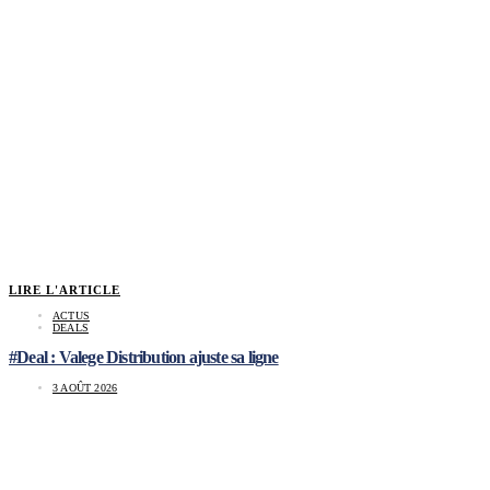
LIRE L'ARTICLE
ACTUS
DEALS
#Deal : Valege Distribution ajuste sa ligne
3 AOÛT 2026