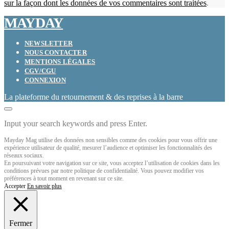
sur la façon dont les données de vos commentaires sont traitées
.
MAYDAY
NEWSLETTER
NOUS CONTACTER
MENTIONS LÉGALES
CGV/CGU
CONNEXION
La plateforme du retournement & des reprises à la barre
Input your search keywords and press Enter.
Mayday Mag utilise des données non sensibles comme des cookies pour vous offrir une
expérience utilisateur de qualité, mesurer l’audience et optimiser les fonctionnalités des
réseaux sociaux.
En poursuivant votre navigation sur ce site, vous acceptez l’utilisation de cookies dans les
conditions prévues par notre politique de confidentialité. Vous pouvez modifier vos
préférences à tout moment en revenant sur ce site.
Accepter
En savoir plus
Fermer