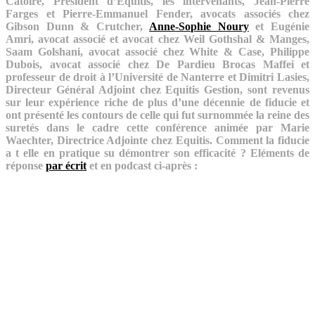
Catoire, Président d’Equitis, les intervenants, Jean-Pierre
Farges et Pierre-Emmanuel Fender, avocats associés chez
Gibson Dunn & Crutcher,
Anne-Sophie Noury
et Eugénie
Amri, avocat associé et avocat chez Weil Gothshal & Manges,
Saam Golshani, avocat associé chez White & Case, Philippe
Dubois, avocat associé chez De Pardieu Brocas Maffei et
professeur de droit à l’Université de Nanterre et Dimitri Lasies,
Directeur Général Adjoint chez Equitis Gestion, sont revenus
sur leur expérience riche de plus d’une décennie de fiducie et
ont présenté les contours de celle qui fut surnommée la reine des
suretés dans le cadre cette conférence animée par Marie
Waechter, Directrice Adjointe chez Equitis. Comment la fiducie
a t elle en pratique su démontrer son efficacité ? E
léments de
réponse
par écrit
et en podcast ci-après :