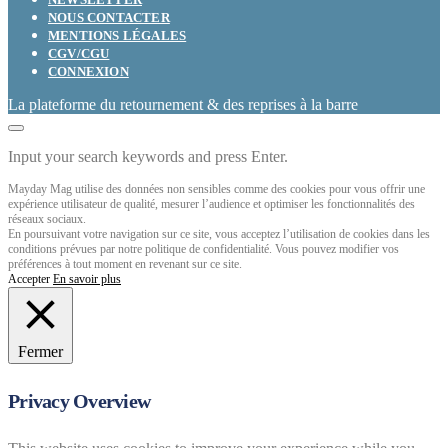
NOUS CONTACTER
MENTIONS LÉGALES
CGV/CGU
CONNEXION
La plateforme du retournement & des reprises à la barre
Input your search keywords and press Enter.
Mayday Mag utilise des données non sensibles comme des cookies pour vous offrir une
expérience utilisateur de qualité, mesurer l’audience et optimiser les fonctionnalités des
réseaux sociaux.
En poursuivant votre navigation sur ce site, vous acceptez l’utilisation de cookies dans les
conditions prévues par notre politique de confidentialité. Vous pouvez modifier vos
préférences à tout moment en revenant sur ce site.
Accepter
En savoir plus
Fermer
Privacy Overview