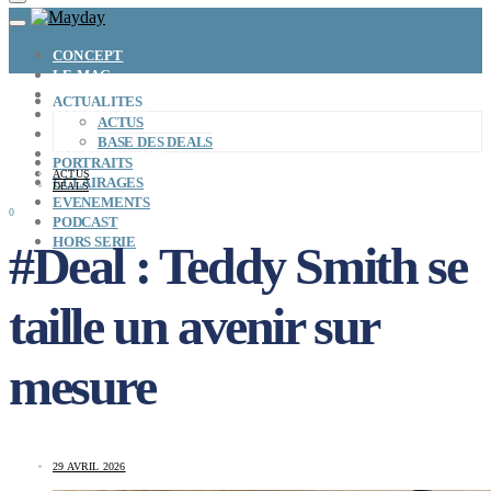
CONCEPT
LE MAG
ENTREPRISES A REPRENDRE
ACTUALITES
MAYDAY JOB
ACTUS
CARTE DE FRANCE
BASE DES DEALS
NOS SOLUTIONS
PORTRAITS
CONNEXION
ACTUS
ECLAIRAGES
DEALS
EVENEMENTS
0
PODCAST
HORS SERIE
#Deal : Teddy Smith se
taille un avenir sur
mesure
29 AVRIL 2026