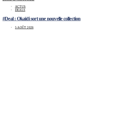
ACTUS
DEALS
#Deal : Okaïdi sort une nouvelle collection
5 AOÛT 2026