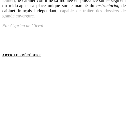
Dunet),
le cabinet confirme sa montée en puissance sur le segment
du mid-cap et sa place unique sur le marché du
restructuring
de
cabinet français indépendant
, capable de traiter des dossiers de
grande envergure.
Par Cyprien de Girval
ARTICLE PRÉCÉDENT