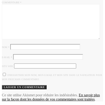
COMMENTAIRE
*
NOM
*
E-MAIL
*
SITE WEB
ENREGISTRER MON NOM, MON E-MAIL ET MON SITE DANS LE NAVIGATEUR POUR
MON PROCHAIN COMMENTAIRE.
Ce site utilise Akismet pour réduire les indésirables.
En savoir plus
sur la façon dont les données de vos commentaires sont traitées
.