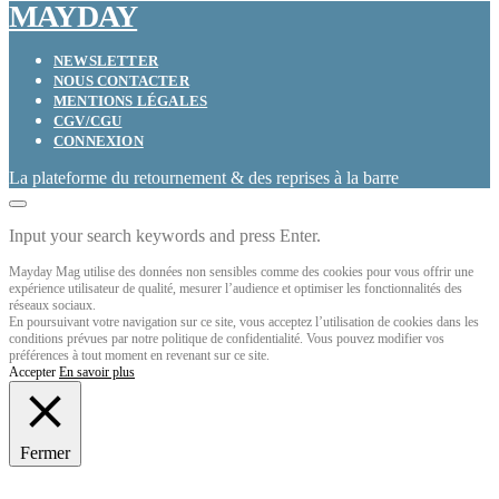
MAYDAY
NEWSLETTER
NOUS CONTACTER
MENTIONS LÉGALES
CGV/CGU
CONNEXION
La plateforme du retournement & des reprises à la barre
Input your search keywords and press Enter.
Mayday Mag utilise des données non sensibles comme des cookies pour vous offrir une
expérience utilisateur de qualité, mesurer l’audience et optimiser les fonctionnalités des
réseaux sociaux.
En poursuivant votre navigation sur ce site, vous acceptez l’utilisation de cookies dans les
conditions prévues par notre politique de confidentialité. Vous pouvez modifier vos
préférences à tout moment en revenant sur ce site.
Accepter
En savoir plus
Fermer