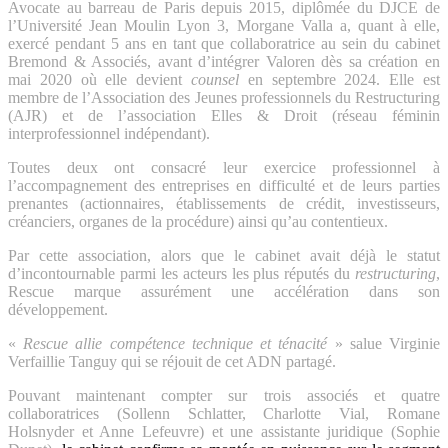
Avocate au barreau de Paris depuis 2015, diplômée du DJCE de
l’Université Jean Moulin Lyon 3, Morgane Valla a, quant à elle,
exercé pendant 5 ans en tant que collaboratrice au sein du cabinet
Bremond & Associés, avant d’intégrer Valoren dès sa création en
mai 2020 où elle devient
counsel
en septembre 2024. Elle est
membre de l’Association des Jeunes professionnels du Restructuring
(AJR) et de l’association Elles & Droit (réseau féminin
interprofessionnel indépendant).
Toutes deux ont consacré leur exercice professionnel à
l’accompagnement des entreprises en difficulté et de leurs parties
prenantes (actionnaires, établissements de crédit, investisseurs,
créanciers, organes de la procédure) ainsi qu’au contentieux.
Par cette association, alors que le cabinet avait déjà le statut
d’incontournable parmi les acteurs les plus réputés du
restructuring
,
Rescue marque assurément une accélération dans son
développement.
«
Rescue allie compétence technique et ténacité
» salue Virginie
Verfaillie Tanguy qui se réjouit de cet ADN partagé.
Pouvant maintenant compter sur trois associés et quatre
collaboratrices (Sollenn Schlatter, Charlotte Vial, Romane
Holsnyder et Anne Lefeuvre) et une assistante juridique (Sophie