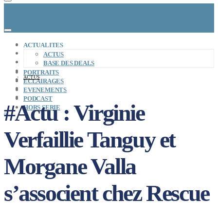
CONCEPT
ACTUALITES
LE MAG
ACTUS
ENTREPRISES A REPRENDRE
BASE DES DEALS
MAYDAY JOB
PORTRAITS
ACTUS
CARTE DE FRANCE
ECLAIRAGES
NOS SOLUTIONS
EVENEMENTS
CONNEXION
PODCAST
#Actu : Virginie
HORS SERIE
0
Verfaillie Tanguy et
Morgane Valla
s’associent chez Rescue