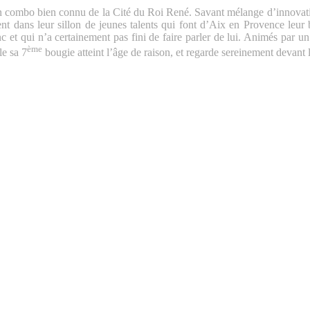
un combo bien connu de la Cité du Roi René. Savant mélange d’innovatio
ent dans leur sillon de jeunes talents qui font d’Aix en Provence leur b
 et qui n’a certainement pas fini de faire parler de lui. Animés par un 
ème
le sa 7
bougie atteint l’âge de raison, et regarde sereinement devant l