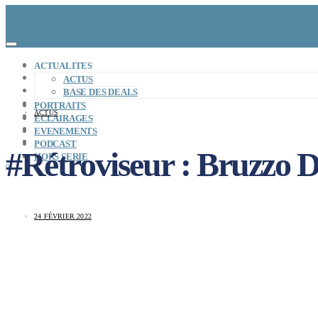
CONCEPT
ACTUALITES
LE MAG
ACTUS
ENTREPRISES A REPRENDRE
BASE DES DEALS
MAYDAY JOB
PORTRAITS
ACTUS
CARTE DE FRANCE
ECLAIRAGES
NOS SOLUTIONS
EVENEMENTS
CONNEXION
PODCAST
#Rétroviseur : Bruzzo D
HORS SERIE
0
24 FÉVRIER 2022