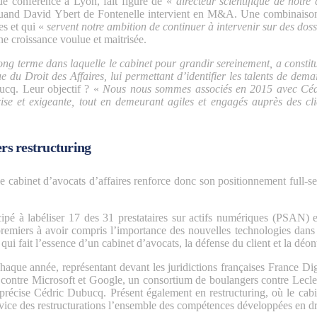
de conférence à Lyon, fait figure de «
directeur scientifique de notre
 quand David Ybert de Fontenelle intervient en M&A. Une combinaison
es et qui «
servent notre ambition de continuer à intervenir sur des dossi
e croissance voulue et maitrisée.
long terme dans laquelle le cabinet pour grandir sereinement, a constitu
e du Droit des Affaires, lui permettant d’identifier les talents de dema
cq. Leur objectif ? «
Nous nous sommes associés en 2015 avec Cé
cise et exigeante, tout en demeurant agiles et engagés auprès des cli
ers restructuring
cabinet d’avocats d’affaires renforce donc son positionnement full-se
cipé à labéliser 17 des 31 prestataires sur actifs numériques (PSAN) e
remiers à avoir compris l’importance des nouvelles technologies dans 
ui fait l’essence d’un cabinet d’avocats, la défense du client et la déon
que année, représentant devant les juridictions françaises France Dig
 contre Microsoft et Google, un consortium de boulangers contre Lecler
précise Cédric Dubucq. Présent également en restructuring, où le cab
rvice des restructurations l’ensemble des compétences développées en dro