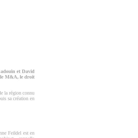
Cadouin et David
 le M&A, le droit
de la région connu
uis sa création en
nne Feildel est en