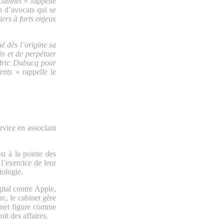
 cabinet
» rappelle
 d’avocats qui se
ers à forts enjeux
é dès l’origine sa
in et de perpétuer
dric Dubucq pour
ents
» rappelle le
rvice en associant
st à la pointe des
l’exercice de leur
tologie.
ital contre Apple,
c, le cabinet gère
inet figure comme
it des affaires.