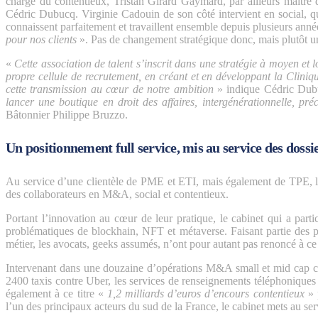
charge du contentieux, Tristan Girard Gaymard, par ailleurs maitre 
Cédric Dubucq. Virginie Cadouin de son côté intervient en social,
connaissent parfaitement et travaillent ensemble depuis plusieurs anné
pour nos clients
». Pas de changement stratégique donc, mais plutôt un
«
Cette association de talent s’inscrit dans une stratégie à moyen et 
propre cellule de recrutement, en créant et en développant la Cliniqu
cette transmission au cœur de notre ambition
» indique Cédric Dubu
lancer une boutique en droit des affaires, intergénérationnelle, pré
Bâtonnier Philippe Bruzzo.
Un positionnement full service, mis au service des dossi
Au service d’une clientèle de PME et ETI, mais également de TPE, le 
des collaborateurs en M&A, social et contentieux.
Portant l’innovation au cœur de leur pratique, le cabinet qui a parti
problématiques de blockhain, NFT et métaverse. Faisant partie des p
métier, les avocats, geeks assumés, n’ont pour autant pas renoncé à ce q
Intervenant dans une douzaine d’opérations M&A small et mid cap cha
2400 taxis contre Uber, les services de renseignements téléphoniques
également à ce titre «
1,2 milliards d’euros d’encours contentieux
» 
l’un des principaux acteurs du sud de la France, le cabinet mets au se