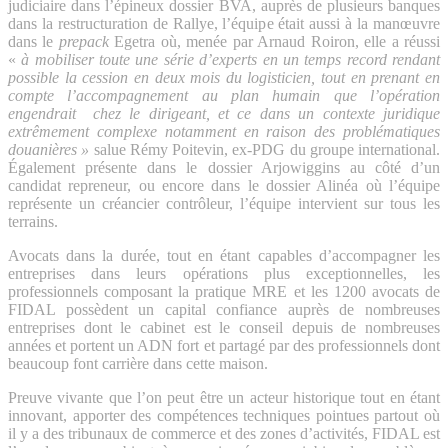
judiciaire dans l’épineux dossier BVA, auprès de plusieurs banques
dans la restructuration de Rallye, l’équipe était aussi à la manœuvre
dans le
prepack
Egetra où, menée par Arnaud Roiron, elle a réussi
«
à mobiliser toute une série d’experts en un temps record rendant
possible la cession en deux mois du logisticien, tout en prenant en
compte l’accompagnement au plan humain que l’opération
engendrait chez le dirigeant, et ce dans un contexte juridique
extrêmement complexe notamment en raison des problématiques
douanières »
salue Rémy Poitevin, ex-PDG du groupe international.
Également présente dans le dossier Arjowiggins au côté d’un
candidat repreneur, ou encore dans le dossier Alinéa où l’équipe
représente un créancier contrôleur, l’équipe intervient sur tous les
terrains.
Avocats dans la durée, tout en étant capables d’accompagner les
entreprises dans leurs opérations plus exceptionnelles, les
professionnels composant la pratique MRE et les 1200 avocats de
FIDAL possèdent un capital confiance auprès de nombreuses
entreprises dont le cabinet est le conseil depuis de nombreuses
années et portent un ADN fort et partagé par des professionnels dont
beaucoup font carrière dans cette maison.
Preuve vivante que l’on peut être un acteur historique tout en étant
innovant, apporter des compétences techniques pointues partout où
il y a des tribunaux de commerce et des zones d’activités, FIDAL est