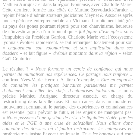
Mathieu Aurignac et dans la région lyonnaise, avec Charlotte Marie.
Cette dernière, formée aux côtés de Martine Zervudacki-Farnier, a
rejoint l’étude d’administrateurs judiciaires Meynet & Associés après
une expérience entrepreneuriale au Vietnam. Parfaitement intégrée
au pays des gones pourtant réputé pour son chauvinisme, heureuse
de s’investir auprès d’un tribunal qui «
fait figure d’exemple
» sous
l’impulsion du Président Gardon, Charlotte Marie voit l’écosystème
lyonnais évoluer rapidement. se fait remarquer localement pour son
«
engagement, son volontarisme et son implication dans ses
dossiers
» et fait figure «
d’étoile montante dans la région
» selon
Gaël Couturier.
Le résultat ? «
Nous formons un cercle de confiance qui nous
permet de mutualiser nos expériences. Ce partage nous renforce »
confirme Yves-Marie Herrou. A titre d’exemple, «
Etre en capacité
de connaitre les pratiques bancaires parisiennes me permet
d’utilement conseiller les chefs d’entreprises toulousain
» nous
précise Mathieu Aurignac, directeur associé, en charge du
restructuring dans la ville rose. Et pour cause, dans un monde en
mouvement permanent, le partage des expériences et connaissances
est essentiel pour prévoir le futur, et les enjeux ne manquent pas.
«
Nous passons d’une gestion de crise de liquidités réglée par les
aides et le PGE à une crise de solvabilité. Nous allons donc
connaitre des dossiers où il faudra restructurer les entreprises en
profondeur
» insiste l’avocat toulousain. Et «
les banques qui sont