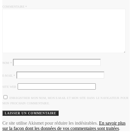
COMMENTAIRE
*
NOM
*
E-MAIL
*
SITE WEB
ENREGISTRER MON NOM, MON E-MAIL ET MON SITE DANS LE NAVIGATEUR POUR
MON PROCHAIN COMMENTAIRE.
Ce site utilise Akismet pour réduire les indésirables.
En savoir plus
sur la façon dont les données de vos commentaires sont traitées
.