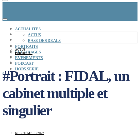
CONCEPT
ACTUALITES
LE MAG
ACTUS
ENTREPRISES A REPRENDRE
BASE DES DEALS
MAYDAY JOB
PORTRAITS
ACTUS
CARTE DE FRANCE
ECLAIRAGES
PORTRAITS
NOS SOLUTIONS
EVENEMENTS
CONNEXION
PODCAST
HORS SERIE
#Portrait : FIDAL, un
0
cabinet multiple et
singulier
6 SEPTEMBRE 2022