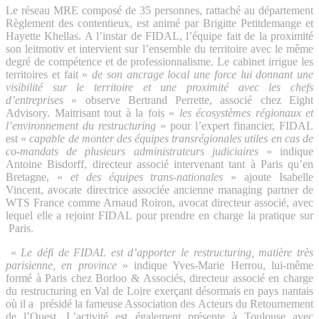
Le réseau MRE composé de 35 personnes, rattaché au département
Règlement des contentieux, est animé par Brigitte Petitdemange et
Hayette Khellas. A l’instar de FIDAL, l’équipe fait de la proximité
son leitmotiv et intervient sur l’ensemble du territoire avec le même
degré de compétence et de professionnalisme. Le cabinet irrigue les
territoires et fait «
de son ancrage local une force lui donnant une
visibilité sur le territoire et une proximité avec les chefs
d’entreprises
» observe Bertrand Perrette, associé chez Eight
Advisory. Maitrisant tout à la fois «
les écosystèmes régionaux et
l’environnement du restructuring
» pour l’expert financier, FIDAL
est «
capable de monter des équipes transrégionales utiles en cas de
co-mandats de plusieurs administrateurs judiciaires
» indique
Antoine Bisdorff, directeur associé intervenant tant à Paris qu’en
Bretagne, «
et des équipes trans-nationales
» ajoute Isabelle
Vincent, avocate directrice associée ancienne managing partner de
WTS France comme Arnaud Roiron, avocat directeur associé, avec
lequel elle a rejoint FIDAL pour prendre en charge la pratique sur
Paris.
«
Le défi de FIDAL est d’apporter le restructuring, matière très
parisienne, en province
» indique Yves-Marie Herrou, lui-même
formé à Paris chez Borloo & Associés, directeur associé en charge
du restructuring en Val de Loire exerçant désormais en pays nantais
où il a présidé la fameuse Association des Acteurs du Retournement
de l’Ouest. L’activité est également présente à Toulouse avec