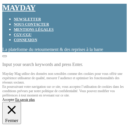
MAYDAY
NEWSLETTER
NOUS CONTACTER
MENTIONS LÉGALES
CGV/CGU
CONNEXION
La plateforme du retournement & des reprises à la barre
Input your search keywords and press Enter.
Mayday Mag utilise des données non sensibles comme des cookies pour vous offrir une
expérience utilisateur de qualité, mesurer l’audience et optimiser les fonctionnalités des
réseaux sociaux.
En poursuivant votre navigation sur ce site, vous acceptez l’utilisation de cookies dans les
conditions prévues par notre politique de confidentialité. Vous pouvez modifier vos
préférences à tout moment en revenant sur ce site.
Accepter
En savoir plus
Fermer