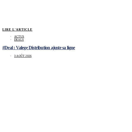
LIRE L'ARTICLE
ACTUS
DEALS
#Deal : Valege Distribution ajuste sa ligne
3 AOÛT 2026