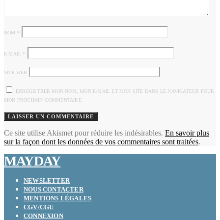
NOM
*
E-MAIL
*
SITE WEB
ENREGISTRER MON NOM, MON E-MAIL ET MON SITE DANS LE NAVIGATEUR POUR
MON PROCHAIN COMMENTAIRE.
Ce site utilise Akismet pour réduire les indésirables.
En savoir plus
sur la façon dont les données de vos commentaires sont traitées
.
MAYDAY
NEWSLETTER
NOUS CONTACTER
MENTIONS LÉGALES
CGV/CGU
CONNEXION