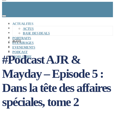
CONCEPT
ACTUALITES
LE MAG
ACTUS
ENTREPRISES A REPRENDRE
BASE DES DEALS
MAYDAY JOB
PORTRAITS
ACTUS
CARTE DE FRANCE
ECLAIRAGES
NOS SOLUTIONS
EVENEMENTS
CONNEXION
PODCAST
#Podcast AJR &
HORS SERIE
0
Mayday – Episode 5 :
Dans la tête des affaires
spéciales, tome 2