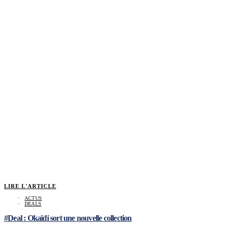
LIRE L'ARTICLE
ACTUS
DEALS
#Deal : Okaïdi sort une nouvelle collection