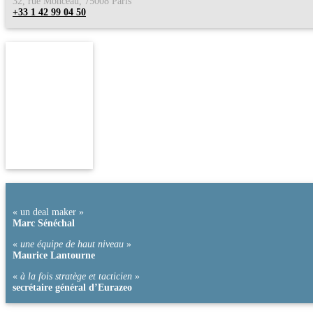
32, rue Monceau, 75008 Paris
+33 1 42 99 04 50
guilhembremond@paulhastings.com
« un deal maker »
Marc Sénéchal
«
une équipe de haut niveau
»
Maurice Lantourne
«
à la fois stratège et tacticien
»
secrétaire général d’Eurazeo