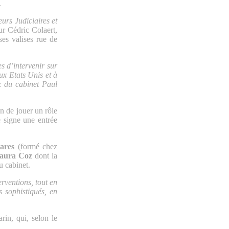
.
urs Judiciaires et
r Cédric Colaert,
es valises rue de
s d’intervenir sur
ux Etats Unis et à
ix du cabinet Paul
n de jouer un rôle
e signe une entrée
ares
(formé chez
aura Coz
dont la
u cabinet.
erventions, tout en
s sophistiqués, en
in, qui, selon le