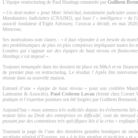
L’équipe restructuring de Paul Hastings emmenée par
Guilhem Bre
«
Un deal maker » pour Marc Sénéchal, mandataire judiciaire associ
Mandataires Judiciaires (CNAJMJ), qui loue l’ « intelligence
» de l’
associé fondateur d’Eight Advisory, l’avocat a décidé, en mai 2020
Monceau.
Ses motivations sont claires : «
il faut répondre à un besoin du march
des problématiques de plus en plus complexes impliquant toutes les ma
Londres qui s’appuie sur des équipes de haut niveau en financement
Hastings s’est imposé
».
Toujours remarquée dans les dossiers de place en M&A et en financemen
de premier plan en restructuring. Le résultat ? Après être interven
réussie dans sa nouvelle maison.
Entouré d’une «
équipe de haut niveau
» pour son confrère Mauri
Lantourne & Associés),
Paul Cesbron Lavau
(formé chez Cornet V
pratique et l’expertise pointues ont été forgées par Guilhem Bremond,
Aujourd’hui «
nous sommes très sollicités depuis les évènements liés à
restant liées au Droit des entreprises en difficulté, vont du stresse
passant par des contentieux très spécifiques liés à la crise
» explique l
Tournant la page de l’une des dernières grandes boutiques de nich
secrétaire général d’Eurazeo, est «
à la fois stratège et tacticien
» et «