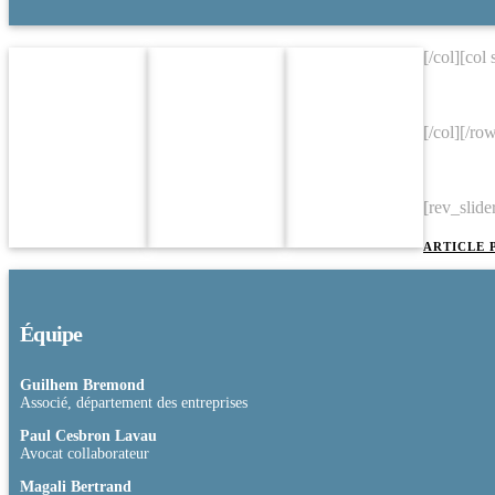
[/col][col
[/col][/ro
[rev_slide
ARTICLE 
Équipe
Guilhem Bremond
Associé, département des entreprises
lauracoz@paulhastings.com
Paul Cesbron Lavau
Avocat collaborateur
philippehuntziger@paulhastings.com
Magali Bertrand