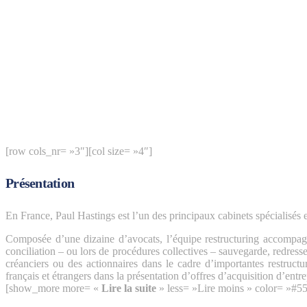
[row cols_nr= »3″][col size= »4″]
Présentation
En France, Paul Hastings est l’un des principaux cabinets spécialisés en
Composée d’une dizaine d’avocats, l’équipe restructuring accompagne
conciliation – ou lors de procédures collectives – sauvegarde, redressem
créanciers ou des actionnaires dans le cadre d’importantes restructur
français et étrangers dans la présentation d’offres d’acquisition d’entrep
[show_more more= «
Lire la suite
» less= »Lire moins » color= »#5