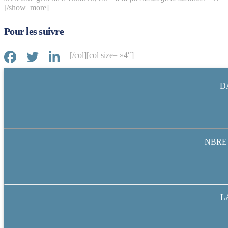
[/show_more]
Pour les suivre
[/col][col size= »4″]
D
NBRE
L