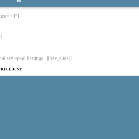
 size= »4″]
w]
r alias= »paul-hastings »][/rev_slider]
PRÉCÉDENT