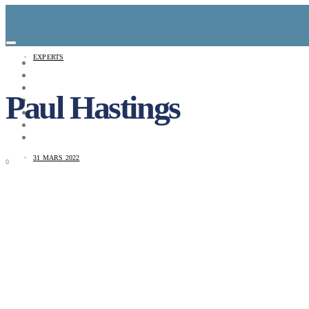
EXPERTS
CONCEPT
LE MAG
ENTREPRISES A REPRENDRE
Paul Hastings
MAYDAY JOB
CARTE DE FRANCE
NOS SOLUTIONS
CONNEXION
31 MARS 2022
0