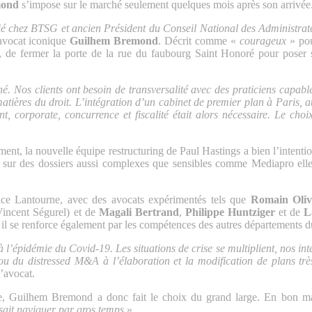
mond
s’impose sur le marché seulement quelques mois après son arrivée
é chez BTSG et ancien Président du Conseil National des Administrate
avocat iconique
Guilhem Bremond
. Décrit comme «
courageux
» pou
, de fermer la porte de la rue du faubourg Saint Honoré pour poser s
é. Nos clients ont besoin de transversalité avec des praticiens capable
tières du droit. L’intégration d’un cabinet de premier plan à Paris, a
, corporate, concurrence et fiscalité était alors nécessaire. Le cho
t, la nouvelle équipe restructuring de Paul Hastings a bien l’intentio
ue sur des dossiers aussi complexes que sensibles comme Mediapro ell
ce Lantourne, avec des avocats expérimentés tels que
Romain Oliv
incent Ségurel) et de
Magali Bertrand
,
Philippe Huntziger
et de
L
 il se renforce également par les compétences des autres départements d
 l’épidémie du Covid-19. Les situations de crise se multiplient, nos int
d ou du distressed M&A à l’élaboration et la modification de plans trè
’avocat.
e, Guilhem Bremond a donc fait le choix du grand large. En bon mar
sait naviguer par gros temps
».