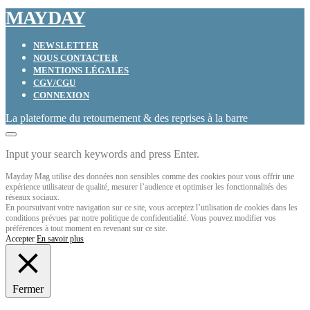
MAYDAY
NEWSLETTER
NOUS CONTACTER
MENTIONS LÉGALES
CGV/CGU
CONNEXION
La plateforme du retournement & des reprises à la barre
Input your search keywords and press Enter.
Mayday Mag utilise des données non sensibles comme des cookies pour vous offrir une
expérience utilisateur de qualité, mesurer l’audience et optimiser les fonctionnalités des
réseaux sociaux.
En poursuivant votre navigation sur ce site, vous acceptez l’utilisation de cookies dans les
conditions prévues par notre politique de confidentialité. Vous pouvez modifier vos
préférences à tout moment en revenant sur ce site.
Accepter
En savoir plus
Fermer