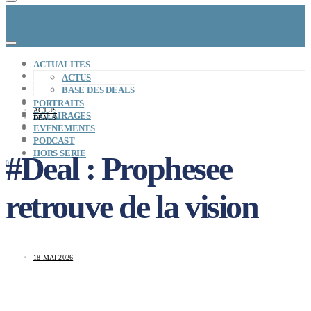
CONCEPT
ACTUALITES
LE MAG
ACTUS
ENTREPRISES A REPRENDRE
BASE DES DEALS
MAYDAY JOB
PORTRAITS
ACTUS
CARTE DE FRANCE
ECLAIRAGES
DEALS
NOS SOLUTIONS
EVENEMENTS
CONNEXION
PODCAST
HORS SERIE
#Deal : Prophesee
0
retrouve de la vision
18 MAI 2026