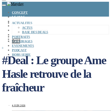
CONCEPT
LE MAG
ENTREPRISES A REPRENDRE
ACTUALITES
MAYDAY JOB
ACTUS
CARTE DE FRANCE
BASE DES DEALS
NOS SOLUTIONS
PORTRAITS
CONNEXION
ACTUS
ECLAIRAGES
DEALS
EVENEMENTS
0
PODCAST
HORS SERIE
#Deal : Le groupe Ame
Hasle retrouve de la
fraîcheur
4 JUIN 2026