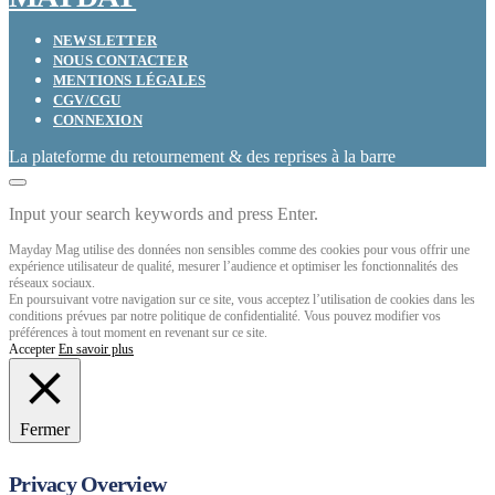
NEWSLETTER
NOUS CONTACTER
MENTIONS LÉGALES
CGV/CGU
CONNEXION
La plateforme du retournement & des reprises à la barre
Input your search keywords and press Enter.
Mayday Mag utilise des données non sensibles comme des cookies pour vous offrir une
expérience utilisateur de qualité, mesurer l’audience et optimiser les fonctionnalités des
réseaux sociaux.
En poursuivant votre navigation sur ce site, vous acceptez l’utilisation de cookies dans les
conditions prévues par notre politique de confidentialité. Vous pouvez modifier vos
préférences à tout moment en revenant sur ce site.
Accepter
En savoir plus
Fermer
Privacy Overview