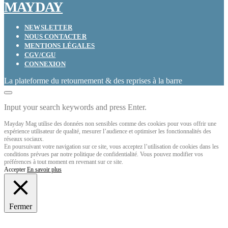
MAYDAY
NEWSLETTER
NOUS CONTACTER
MENTIONS LÉGALES
CGV/CGU
CONNEXION
La plateforme du retournement & des reprises à la barre
Input your search keywords and press Enter.
Mayday Mag utilise des données non sensibles comme des cookies pour vous offrir une
expérience utilisateur de qualité, mesurer l’audience et optimiser les fonctionnalités des
réseaux sociaux.
En poursuivant votre navigation sur ce site, vous acceptez l’utilisation de cookies dans les
conditions prévues par notre politique de confidentialité. Vous pouvez modifier vos
préférences à tout moment en revenant sur ce site.
Accepter
En savoir plus
Fermer