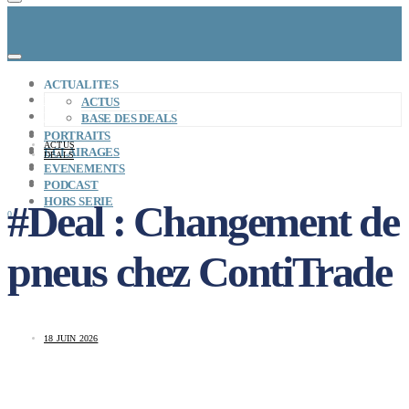
CONCEPT
ACTUALITES
LE MAG
ACTUS
ENTREPRISES A REPRENDRE
BASE DES DEALS
MAYDAY JOB
PORTRAITS
ACTUS
CARTE DE FRANCE
ECLAIRAGES
DEALS
NOS SOLUTIONS
EVENEMENTS
CONNEXION
PODCAST
HORS SERIE
#Deal : Changement de
0
pneus chez ContiTrade
18 JUIN 2026