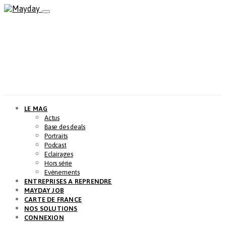
LE MAG
Actus
Base des deals
Portraits
Podcast
Eclairages
Hors série
Evènements
ENTREPRISES A REPRENDRE
MAYDAY JOB
CARTE DE FRANCE
NOS SOLUTIONS
CONNEXION