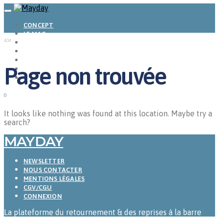
CONCEPT
LE MAG
404
ENTREPRISES A REPRENDRE
MAYDAY JOB
CARTE DE FRANCE
Page non trouvée
NOS SOLUTIONS
CONNEXION
0
It looks like nothing was found at this location. Maybe try a
search?
MAYDAY
NEWSLETTER
NOUS CONTACTER
MENTIONS LÉGALES
CGV/CGU
CONNEXION
La plateforme du retournement & des reprises à la barre