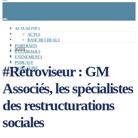
CONCEPT
ACTUALITES
LE MAG
ACTUS
ENTREPRISES A REPRENDRE
BASE DES DEALS
MAYDAY JOB
PORTRAITS
ACTUS
CARTE DE FRANCE
ECLAIRAGES
NOS SOLUTIONS
EVENEMENTS
CONNEXION
PODCAST
#Rétroviseur : GM
HORS SERIE
0
Associés, les spécialistes
des restructurations
sociales