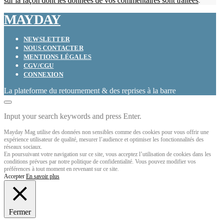
sur la façon dont les données de vos commentaires sont traitées
.
MAYDAY
NEWSLETTER
NOUS CONTACTER
MENTIONS LÉGALES
CGV/CGU
CONNEXION
La plateforme du retournement & des reprises à la barre
Input your search keywords and press Enter.
Mayday Mag utilise des données non sensibles comme des cookies pour vous offrir une
expérience utilisateur de qualité, mesurer l’audience et optimiser les fonctionnalités des
réseaux sociaux.
En poursuivant votre navigation sur ce site, vous acceptez l’utilisation de cookies dans les
conditions prévues par notre politique de confidentialité. Vous pouvez modifier vos
préférences à tout moment en revenant sur ce site.
Accepter
En savoir plus
Fermer