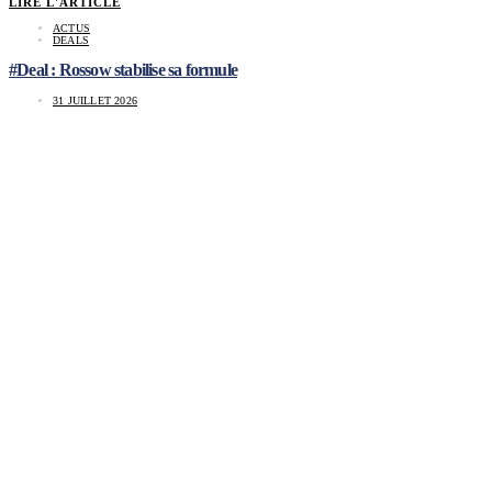
LIRE L'ARTICLE
ACTUS
DEALS
#Deal : Rossow stabilise sa formule
31 JUILLET 2026