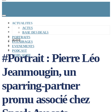
CONCEPT
ACTUALITES
LE MAG
ACTUS
ENTREPRISES A REPRENDRE
BASE DES DEALS
MAYDAY JOB
PORTRAITS
ACTUS
CARTE DE FRANCE
ECLAIRAGES
NOS SOLUTIONS
EVENEMENTS
CONNEXION
PODCAST
#Portrait : Pierre Léo
HORS SERIE
0
Jeanmougin, un
sparring-partner
promu associé chez