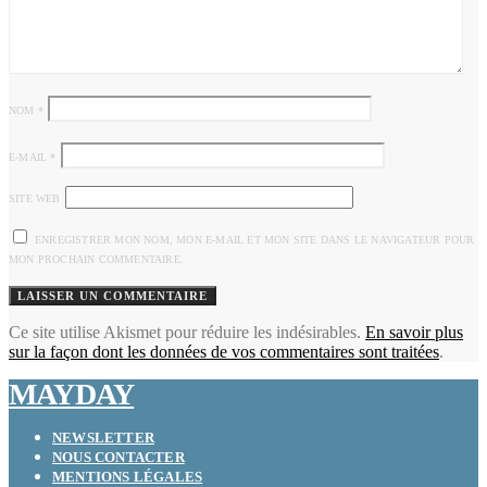
NOM
*
E-MAIL
*
SITE WEB
ENREGISTRER MON NOM, MON E-MAIL ET MON SITE DANS LE NAVIGATEUR POUR
MON PROCHAIN COMMENTAIRE.
Ce site utilise Akismet pour réduire les indésirables.
En savoir plus
sur la façon dont les données de vos commentaires sont traitées
.
MAYDAY
NEWSLETTER
NOUS CONTACTER
MENTIONS LÉGALES