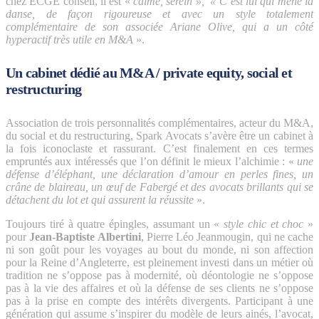
chez ECGE conseil, il est «
calme, serein », « C’est lui qui mène la
danse, de façon rigoureuse et avec un style totalement
complémentaire de son associée Ariane Olive, qui a un côté
hyperactif très utile en M&A
».
Un cabinet dédié au M&A / private equity, social et
restructuring
Association de trois personnalités complémentaires, acteur du M&A,
du social et du restructuring, Spark Avocats s’avère être un cabinet à
la fois iconoclaste et rassurant. C’est finalement en ces termes
empruntés aux intéressés que l’on définit le mieux l’alchimie : «
une
défense d’éléphant, une déclaration d’amour en perles fines, un
crâne de blaireau, un œuf de Fabergé et des avocats brillants qui se
détachent du lot et qui assurent la réussite
».
Toujours tiré à quatre épingles, assumant un «
style chic et choc
»
pour
Jean-Baptiste Albertini
, Pierre Léo Jeanmougin, qui ne cache
ni son goût pour les voyages au bout du monde, ni son affection
pour la Reine d’Angleterre, est pleinement investi dans un métier où
tradition ne s’oppose pas à modernité, où déontologie ne s’oppose
pas à la vie des affaires et où la défense de ses clients ne s’oppose
pas à la prise en compte des intérêts divergents. Participant à une
génération qui assume s’inspirer du modèle de leurs ainés, l’avocat,