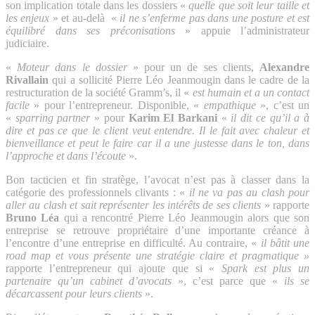
son implication totale dans les dossiers «
quelle que soit leur taille et
les enjeux
» et au-delà «
il ne s’enferme pas dans une posture et est
équilibré dans ses préconisations
» appuie l’administrateur
judiciaire.
«
Moteur dans le dossier
» pour un de ses clients,
Alexandre
Rivallain
qui a sollicité Pierre Léo Jeanmougin dans le cadre de la
restructuration de la société Gramm’s, il «
est humain et a un contact
facile
» pour l’entrepreneur. Disponible, «
empathique
», c’est un
«
sparring partner
» pour
Karim El Barkani
«
il dit ce qu’il a à
dire et pas ce que le client veut entendre. Il le fait avec chaleur et
bienveillance et peut le faire car il a une justesse dans le ton, dans
l’approche et dans l’écoute
».
Bon tacticien et fin stratège, l’avocat n’est pas à classer dans la
catégorie des professionnels clivants : «
il ne va pas au clash pour
aller au clash et sait représenter les intérêts de ses clients
» rapporte
Bruno Léa
qui a rencontré Pierre Léo Jeanmougin alors que son
entreprise se retrouve propriétaire d’une importante créance à
l’encontre d’une entreprise en difficulté. Au contraire, «
il bâtit une
road map et vous présente une stratégie claire et pragmatique »
rapporte l’entrepreneur qui ajoute que si «
Spark est plus un
partenaire qu’un cabinet d’avocats
», c’est parce que «
ils se
décarcassent pour leurs clients
».