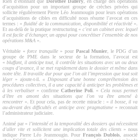
Rien d’étonnant que
Dorothée Dallery
, en charge des opérations
d’acquisition pour un important groupe de crèches privées qui
sollicite régulièrement Pierre Léo Jeanmougin pour leurs opérations
d’acquisitions de cibles en difficulté nous résume l’avocat en ces
termes : «
fluidité de la communication, disponibilité et réactivité
».
Et au-delà de la pratique restructuring «
c’est un cabinet avec lequel
il est facile d’échanger, un appui pour concrétiser l’ensemble de nos
opérations M&A
».
Véritable «
force tranquille
» pour
Pascal Munier
, le PDG d’un
groupe de PME dans le secteur de la formation, l’avocat est
«
bluffant, il anticipe tout, il contrôle les situations avec un ou deux
coups d’avance, il se met rapidement dans le dossier et même dans
notre tête. Il travaille dur pour que l’on ait l’impression que tout soit
léger
» ajoute-t-il.
« Disposant d’une bonne compréhension des
procédures collectives, il a une capacité à anticiper les problèmes et
à les verbaliser
» confirme
Catherine Poli
. «
Cela nous permet
d’être en amont des situations que l’on va être amené à
rencontrer
». Et pour cela, pas de recette miracle : «
il bosse, il va
au-devant des difficultés et anticipe avec pragmatisme
» reconnait
l’administrateur judiciaire.
Animé par «
l’intensité et la temporalité des dossiers qui nécessitent
d’aller vite et sollicitent une implication totale des clients
» nous
indique Pierre Léo Jeanmougin. Pour
François Dublois
, associé