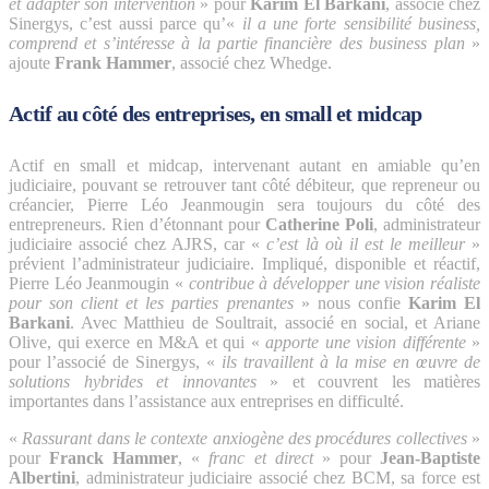
et adapter son intervention
» pour
Karim El Barkani
, associé chez
Sinergys, c’est aussi parce qu’«
il a une forte sensibilité business,
comprend et s’intéresse à la partie financière des business plan
»
ajoute
Frank Hammer
, associé chez Whedge.
Actif au côté des entreprises, en small et midcap
Actif en small et midcap, intervenant autant en amiable qu’en
judiciaire, pouvant se retrouver tant côté débiteur, que repreneur ou
créancier, Pierre Léo Jeanmougin sera toujours du côté des
entrepreneurs. Rien d’étonnant pour
Catherine Poli
, administrateur
judiciaire associé chez AJRS, car «
c’est là où il est le meilleur
»
prévient l’administrateur judiciaire. Impliqué, disponible et réactif,
Pierre Léo Jeanmougin «
contribue à développer une vision réaliste
pour son client et les parties prenantes
» nous confie
Karim El
Barkani
. Avec Matthieu de Soultrait, associé en social, et Ariane
Olive, qui exerce en M&A et qui «
apporte une vision différente
»
pour l’associé de Sinergys, «
ils travaillent à la mise en œuvre de
solutions hybrides et innovantes
» et couvrent les matières
importantes dans l’assistance aux entreprises en difficulté.
«
Rassurant dans le contexte anxiogène des procédures collectives
»
pour
Franck Hammer
, «
franc et direct
» pour
Jean-Baptiste
Albertini
, administrateur judiciaire associé chez BCM, sa force est