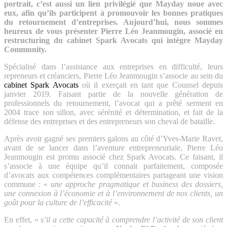
portrait, c’est aussi un lien privilégié que Mayday noue avec
eux, afin qu’ils participent à promouvoir les bonnes pratiques
du retournement d’entreprises. Aujourd’hui, nous sommes
heureux de vous présenter Pierre Léo Jeanmougin, associé en
restructuring du cabinet Spark Avocats qui intègre Mayday
Community.
Spécialisé dans l’assistance aux entreprises en difficulté, leurs
repreneurs et créanciers, Pierre Léo Jeanmougin s’associe au sein du
cabinet Spark Avocats
où il exerçait en tant que Counsel depuis
janvier 2019. Faisant partie de la nouvelle génération de
professionnels du retournement, l’avocat qui a prêté serment en
2004 trace son sillon, avec sérénité et détermination, et fait de la
défense des entreprises et des entrepreneurs son cheval de bataille.
Après avoir gagné ses premiers galons au côté d’Yves-Marie Ravet,
avant de se lancer dans l’aventure entrepreneuriale, Pierre Léo
Jeanmougin est promu associé chez Spark Avocats. Ce faisant, il
s’associe à une équipe qu’il connait parfaitement, composée
d’avocats aux compétences complémentaires partageant une vision
commune : «
une approche pragmatique et business des dossiers,
une connexion à l’économie et à l’environnement de nos clients, un
goût pour la culture de l’efficacité
».
En effet, «
s’il a cette capacité à comprendre l’activité de son client