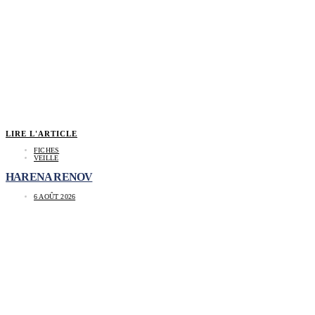
LIRE L'ARTICLE
FICHES
VEILLE
HARENA RENOV
6 AOÛT 2026