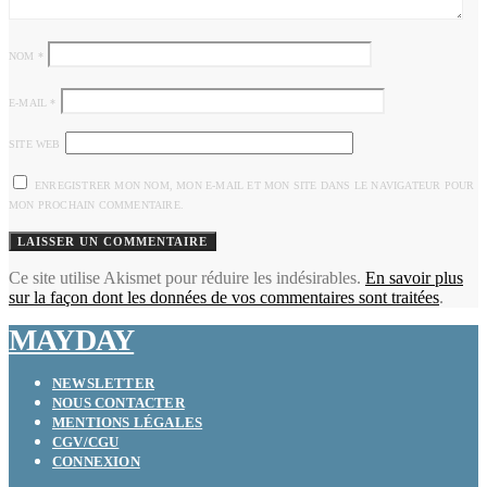
NOM
*
E-MAIL
*
SITE WEB
ENREGISTRER MON NOM, MON E-MAIL ET MON SITE DANS LE NAVIGATEUR POUR
MON PROCHAIN COMMENTAIRE.
Ce site utilise Akismet pour réduire les indésirables.
En savoir plus
sur la façon dont les données de vos commentaires sont traitées
.
MAYDAY
NEWSLETTER
NOUS CONTACTER
MENTIONS LÉGALES
CGV/CGU
CONNEXION