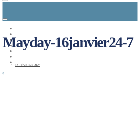
CONCEPT
LE MAG
Mayday-16janvier24-7
ENTREPRISES A REPRENDRE
MAYDAY JOB
CARTE DE FRANCE
NOS SOLUTIONS
CONNEXION
12 FÉVRIER 2024
0