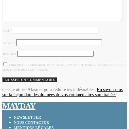
NOM
*
E-MAIL
*
SITE WEB
ENREGISTRER MON NOM, MON E-MAIL ET MON SITE DANS LE NAVIGATEUR POUR
MON PROCHAIN COMMENTAIRE.
Ce site utilise Akismet pour réduire les indésirables.
En savoir plus
sur la façon dont les données de vos commentaires sont traitées
.
MAYDAY
NEWSLETTER
NOUS CONTACTER
MENTIONS LÉGALES