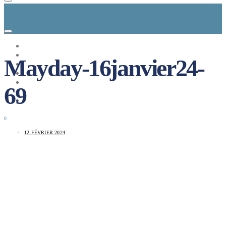
CONCEPT
LE MAG
Mayday-16janvier24-
ENTREPRISES A REPRENDRE
MAYDAY JOB
CARTE DE FRANCE
69
NOS SOLUTIONS
CONNEXION
0
12 FÉVRIER 2024