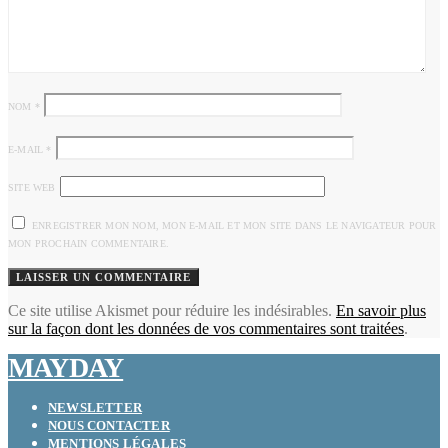
NOM
*
E-MAIL
*
SITE WEB
ENREGISTRER MON NOM, MON E-MAIL ET MON SITE DANS LE NAVIGATEUR POUR
MON PROCHAIN COMMENTAIRE.
Ce site utilise Akismet pour réduire les indésirables.
En savoir plus
sur la façon dont les données de vos commentaires sont traitées
.
MAYDAY
NEWSLETTER
NOUS CONTACTER
MENTIONS LÉGALES