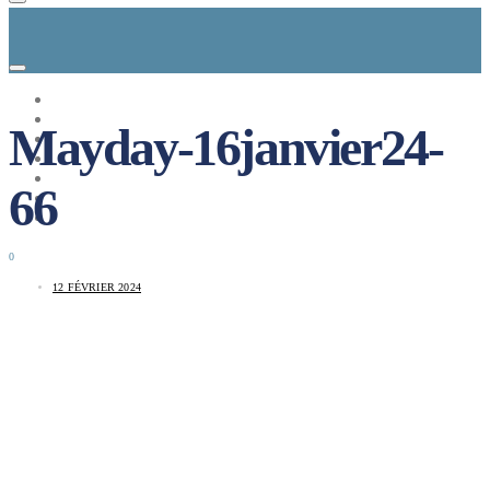
CONCEPT
LE MAG
Mayday-16janvier24-
ENTREPRISES A REPRENDRE
MAYDAY JOB
CARTE DE FRANCE
66
NOS SOLUTIONS
CONNEXION
0
12 FÉVRIER 2024