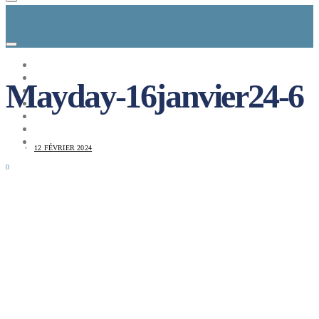
CONCEPT
LE MAG
Mayday-16janvier24-6
ENTREPRISES A REPRENDRE
MAYDAY JOB
CARTE DE FRANCE
NOS SOLUTIONS
CONNEXION
12 FÉVRIER 2024
0