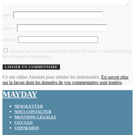
NOM
*
E-MAIL
*
SITE WEB
ENREGISTRER MON NOM, MON E-MAIL ET MON SITE DANS LE NAVIGATEUR POUR
MON PROCHAIN COMMENTAIRE.
Ce site utilise Akismet pour réduire les indésirables.
En savoir plus
sur la façon dont les données de vos commentaires sont traitées
.
MAYDAY
NEWSLETTER
NOUS CONTACTER
MENTIONS LÉGALES
CGV/CGU
CONNEXION