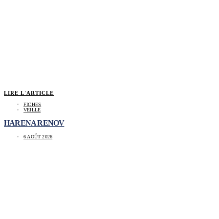
LIRE L'ARTICLE
FICHES
VEILLE
HARENA RENOV
6 AOÛT 2026