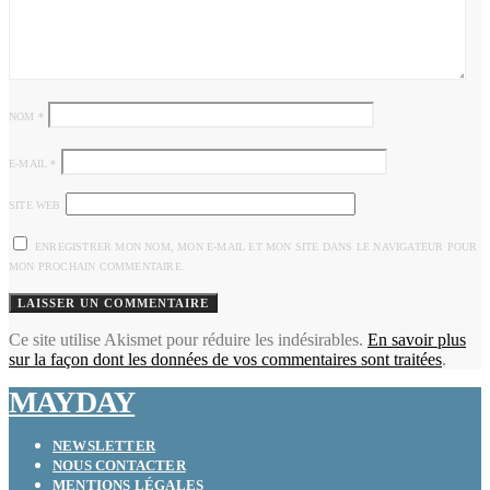
NOM
*
E-MAIL
*
SITE WEB
ENREGISTRER MON NOM, MON E-MAIL ET MON SITE DANS LE NAVIGATEUR POUR
MON PROCHAIN COMMENTAIRE.
Ce site utilise Akismet pour réduire les indésirables.
En savoir plus
sur la façon dont les données de vos commentaires sont traitées
.
MAYDAY
NEWSLETTER
NOUS CONTACTER
MENTIONS LÉGALES