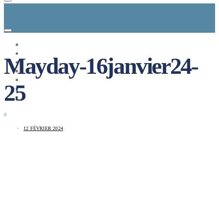
CONCEPT
LE MAG
Mayday-16janvier24-
ENTREPRISES A REPRENDRE
MAYDAY JOB
CARTE DE FRANCE
25
NOS SOLUTIONS
CONNEXION
0
12 FÉVRIER 2024