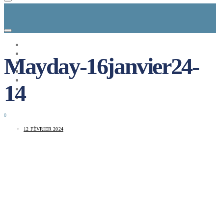
CONCEPT
LE MAG
Mayday-16janvier24-
ENTREPRISES A REPRENDRE
MAYDAY JOB
CARTE DE FRANCE
14
NOS SOLUTIONS
CONNEXION
0
12 FÉVRIER 2024