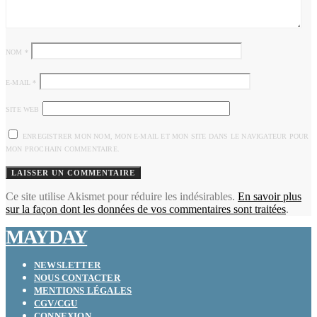
NOM
*
E-MAIL
*
SITE WEB
ENREGISTRER MON NOM, MON E-MAIL ET MON SITE DANS LE NAVIGATEUR POUR
MON PROCHAIN COMMENTAIRE.
Ce site utilise Akismet pour réduire les indésirables.
En savoir plus
sur la façon dont les données de vos commentaires sont traitées
.
MAYDAY
NEWSLETTER
NOUS CONTACTER
MENTIONS LÉGALES
CGV/CGU
CONNEXION