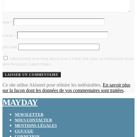
NOM
*
E-MAIL
*
SITE WEB
ENREGISTRER MON NOM, MON E-MAIL ET MON SITE DANS LE NAVIGATEUR POUR
MON PROCHAIN COMMENTAIRE.
Ce site utilise Akismet pour réduire les indésirables.
En savoir plus
sur la façon dont les données de vos commentaires sont traitées
.
MAYDAY
NEWSLETTER
NOUS CONTACTER
MENTIONS LÉGALES
CGV/CGU
CONNEXION