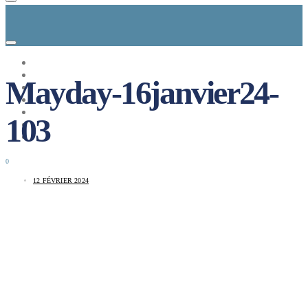
CONCEPT
LE MAG
Mayday-16janvier24-
ENTREPRISES A REPRENDRE
MAYDAY JOB
CARTE DE FRANCE
103
NOS SOLUTIONS
CONNEXION
0
12 FÉVRIER 2024