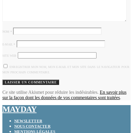
NOM
*
E-MAIL
*
SITE WEB
ENREGISTRER MON NOM, MON E-MAIL ET MON SITE DANS LE NAVIGATEUR POUR
MON PROCHAIN COMMENTAIRE.
Ce site utilise Akismet pour réduire les indésirables.
En savoir plus
sur la façon dont les données de vos commentaires sont traitées
.
MAYDAY
NEWSLETTER
NOUS CONTACTER
MENTIONS LÉGALES