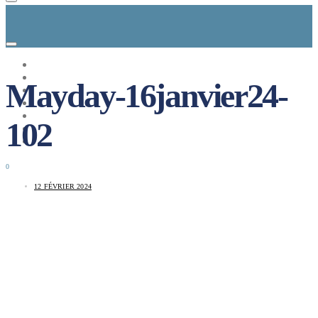
CONCEPT
LE MAG
Mayday-16janvier24-
ENTREPRISES A REPRENDRE
MAYDAY JOB
CARTE DE FRANCE
102
NOS SOLUTIONS
CONNEXION
0
12 FÉVRIER 2024