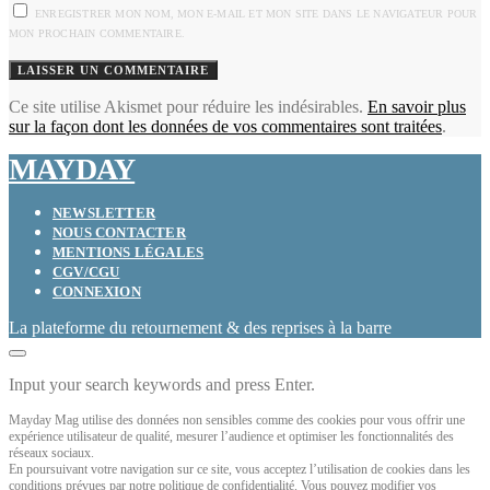
ENREGISTRER MON NOM, MON E-MAIL ET MON SITE DANS LE NAVIGATEUR POUR
MON PROCHAIN COMMENTAIRE.
Ce site utilise Akismet pour réduire les indésirables.
En savoir plus
sur la façon dont les données de vos commentaires sont traitées
.
MAYDAY
NEWSLETTER
NOUS CONTACTER
MENTIONS LÉGALES
CGV/CGU
CONNEXION
La plateforme du retournement & des reprises à la barre
Input your search keywords and press Enter.
Mayday Mag utilise des données non sensibles comme des cookies pour vous offrir une
expérience utilisateur de qualité, mesurer l’audience et optimiser les fonctionnalités des
réseaux sociaux.
En poursuivant votre navigation sur ce site, vous acceptez l’utilisation de cookies dans les
conditions prévues par notre politique de confidentialité. Vous pouvez modifier vos