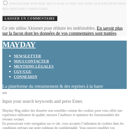
ENREGISTRER MON NOM, MON E-MAIL ET MON SITE DANS LE NAVIGATEUR POUR
MON PROCHAIN COMMENTAIRE.
Ce site utilise Akismet pour réduire les indésirables.
En savoir plus
sur la façon dont les données de vos commentaires sont traitées
.
MAYDAY
NEWSLETTER
NOUS CONTACTER
MENTIONS LÉGALES
CGV/CGU
CONNEXION
La plateforme du retournement & des reprises à la barre
Input your search keywords and press Enter.
Mayday Mag utilise des données non sensibles comme des cookies pour vous offrir une
expérience utilisateur de qualité, mesurer l’audience et optimiser les fonctionnalités des
réseaux sociaux.
En poursuivant votre navigation sur ce site, vous acceptez l’utilisation de cookies dans les
conditions prévues par notre politique de confidentialité. Vous pouvez modifier vos