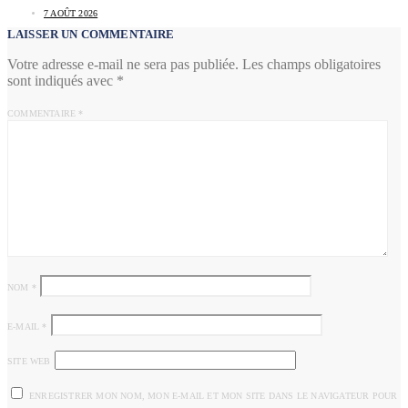
7 AOÛT 2026
LAISSER UN COMMENTAIRE
Votre adresse e-mail ne sera pas publiée.
Les champs obligatoires
sont indiqués avec
*
COMMENTAIRE
*
NOM
*
E-MAIL
*
SITE WEB
ENREGISTRER MON NOM, MON E-MAIL ET MON SITE DANS LE NAVIGATEUR POUR