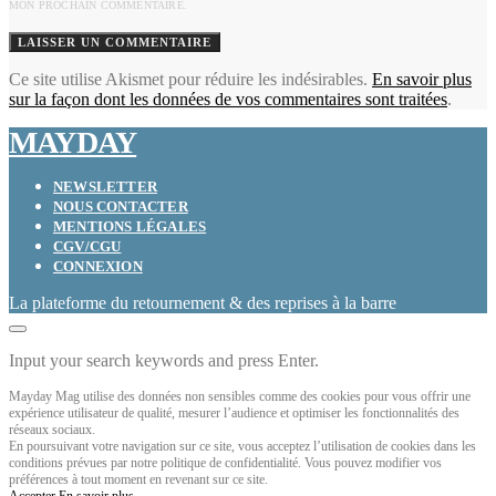
MON PROCHAIN COMMENTAIRE.
Ce site utilise Akismet pour réduire les indésirables.
En savoir plus
sur la façon dont les données de vos commentaires sont traitées
.
MAYDAY
NEWSLETTER
NOUS CONTACTER
MENTIONS LÉGALES
CGV/CGU
CONNEXION
La plateforme du retournement & des reprises à la barre
Input your search keywords and press Enter.
Mayday Mag utilise des données non sensibles comme des cookies pour vous offrir une
expérience utilisateur de qualité, mesurer l’audience et optimiser les fonctionnalités des
réseaux sociaux.
En poursuivant votre navigation sur ce site, vous acceptez l’utilisation de cookies dans les
conditions prévues par notre politique de confidentialité. Vous pouvez modifier vos
préférences à tout moment en revenant sur ce site.