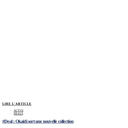
LIRE L'ARTICLE
ACTUS
DEALS
#Deal : Okaïdi sort une nouvelle collection