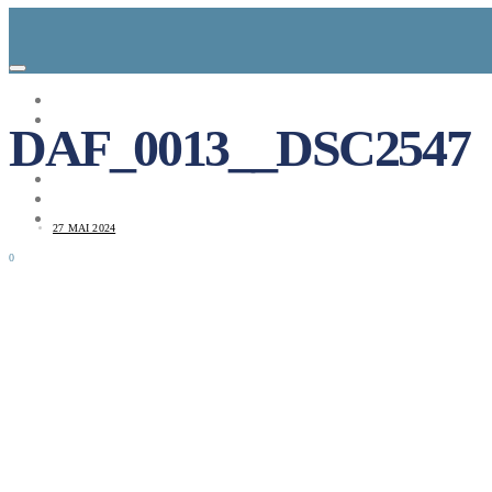
CONCEPT
LE MAG
DAF_0013__DSC2547
ENTREPRISES A REPRENDRE
MAYDAY JOB
CARTE DE FRANCE
NOS SOLUTIONS
CONNEXION
27 MAI 2024
0