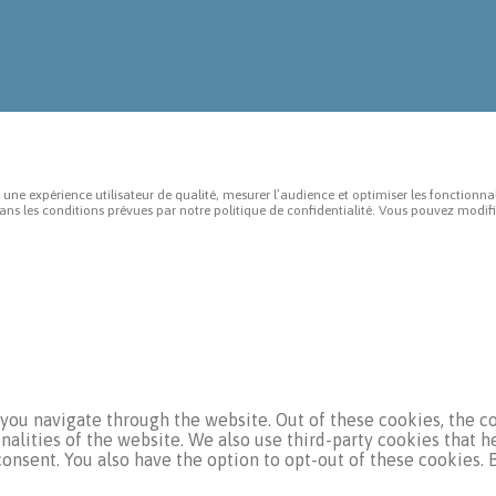
choisies
produit
sur
la
page
du
produit
e expérience utilisateur de qualité, mesurer l’audience et optimiser les fonctionnal
 dans les conditions prévues par notre politique de confidentialité. Vous pouvez modif
ou navigate through the website. Out of these cookies, the co
onalities of the website. We also use third-party cookies that 
consent. You also have the option to opt-out of these cookies.