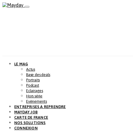
LE MAG
Actus
Base des deals
Portraits
Podcast
Eclairages
Hors série
Evènements
ENTREPRISES A REPRENDRE
MAYDAY JOB
CARTE DE FRANCE
NOS SOLUTIONS
CONNEXION