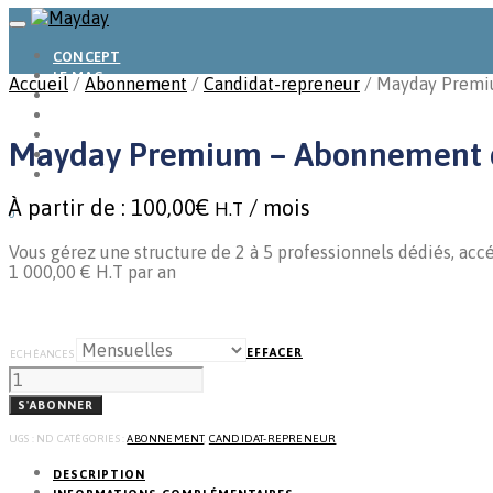
CONCEPT
LE MAG
Accueil
/
Abonnement
/
Candidat-repreneur
/ Mayday Premiu
ENTREPRISES A REPRENDRE
MAYDAY JOB
CARTE DE FRANCE
Mayday Premium – Abonnement col
NOS SOLUTIONS
CONNEXION
À partir de :
100,00
€
/ mois
H.T
0
Vous gérez une structure de 2 à 5 professionnels dédiés, ac
1 000,00 € H.T par an
EFFACER
ECHÉANCES
QUANTITÉ
DE
MAYDAY
S'ABONNER
PREMIUM
-
ABONNEMENT
UGS :
ND
CATÉGORIES :
ABONNEMENT
,
CANDIDAT-REPRENEUR
COLLECTIF
CANDIDAT
REPRENEUR
DESCRIPTION
-
ÉQUIPE