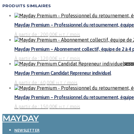
PRODUITS SIMILAIRES
Mayday Premium – Professionnel du retournement, équipe 
À partir de :
200,00
€
/ mois
H.T
Mayday Premium – Abonnement collectif, équipe de 2 à 4 
À partir de :
120,00
€
/ mois
H.T
CHOI
Mayday Premium Candidat Repreneur individuel
À partir de :
60,00
€
/ mois
H.T
Mayday Premium – Professionnel du retournement, équipe 
À partir de :
150,00
€
/ mois
H.T
MAYDAY
NEWSLETTER