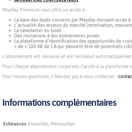
INFORMATIONS COMPLÉMENTAIRES
DE
2
Mayday Premium vous offre un accès à :
À
4
PERSONNES
La base des deals couverts par Mayday donnant accès à
L’actualité des acteurs du marché (nomination, mouvem
La newsletter du lundi
Des invitations à des évènements privés
La plateforme d’identification des opportunités de crois
+ de + 100 K€ de CA qui peuvent être de potentiels cibl
L’abonnement est mensuel et est reconduit automatiquement 
Pour chaque abonnement corporate, l’accès à la plateforme
Pour toutes questions, n’hésitez pas à nous contacter :
conta
Informations complémentaires
Echéances
Annuelles, Mensuelles