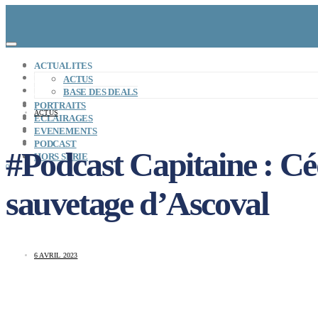
CONCEPT
ACTUALITES
LE MAG
ACTUS
ENTREPRISES A REPRENDRE
BASE DES DEALS
MAYDAY JOB
PORTRAITS
ACTUS
CARTE DE FRANCE
ECLAIRAGES
NOS SOLUTIONS
EVENEMENTS
CONNEXION
PODCAST
#Podcast Capitaine : Cé
HORS SERIE
0
sauvetage d’Ascoval
6 AVRIL 2023