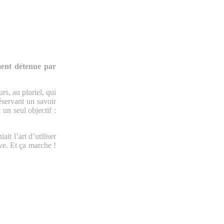
ment détenue par
rs, au pluriel, qui
réservant un savoir
n seul objectif :
it l’art d’utiliser
ive. Et ça marche !