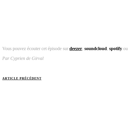
Vous pouvez écouter cet épisode sur
deezer
,
soundcloud
,
spotify
ou 
Par Cyprien de Girval
ARTICLE PRÉCÉDENT