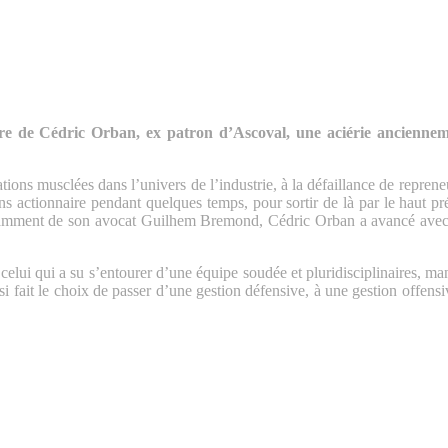
re de Cédric Orban, ex patron d’Ascoval, une aciérie ancienne
ions musclées dans l’univers de l’industrie, à la défaillance de repreneu
sans actionnaire pendant quelques temps, pour sortir de là par le haut p
tamment de son avocat Guilhem Bremond, Cédric Orban a avancé avec u
ui qui a su s’entourer d’une équipe soudée et pluridisciplinaires, mania
ssi fait le choix de passer d’une gestion défensive, à une gestion offens