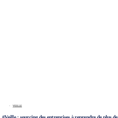
VEILLE
#Veille : sourcing des entreprises à reprendre de plus de 