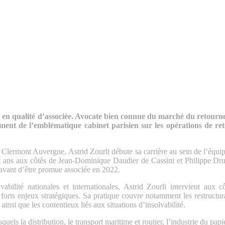
i en qualité d’associée. Avocate bien connue du marché du retourn
nnement de l’emblématique cabinet parisien sur les opérations de r
 Clermont Auvergne, Astrid Zourli débute sa carrière au sein de l’équip
t ans aux côtés de Jean-Dominique Daudier de Cassini et Philippe Dru
 avant d’être promue associée en 2022.
ilité nationales et internationales, Astrid Zourli intervient aux cô
forts enjeux stratégiques. Sa pratique couvre notamment les restructura
insi que les contentieux liés aux situations d’insolvabilité.
uels la distribution, le transport maritime et routier, l’industrie du papie