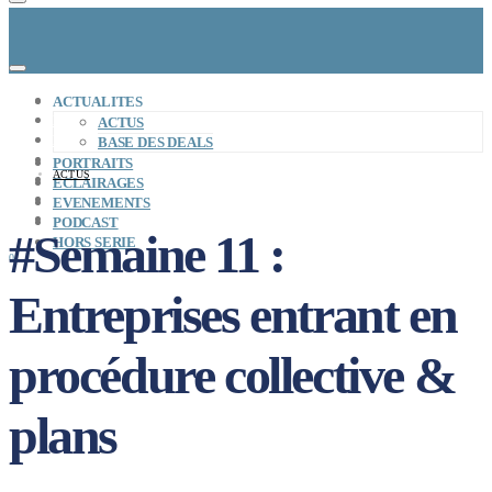
CONCEPT
ACTUALITES
LE MAG
ACTUS
ENTREPRISES A REPRENDRE
BASE DES DEALS
MAYDAY JOB
PORTRAITS
ACTUS
CARTE DE FRANCE
ECLAIRAGES
NOS SOLUTIONS
EVENEMENTS
CONNEXION
PODCAST
#Semaine 11 :
HORS SERIE
0
Entreprises entrant en
procédure collective &
plans