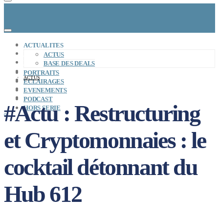
CONCEPT
ACTUALITES
LE MAG
ACTUS
ENTREPRISES A REPRENDRE
BASE DES DEALS
MAYDAY JOB
PORTRAITS
ACTUS
CARTE DE FRANCE
ECLAIRAGES
NOS SOLUTIONS
EVENEMENTS
CONNEXION
PODCAST
#Actu : Restructuring
HORS SERIE
0
et Cryptomonnaies : le
cocktail détonnant du
Hub 612