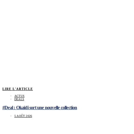
LIRE L'ARTICLE
ACTUS
DEALS
#Deal : Okaïdi sort une nouvelle collection
5 AOÛT 2026