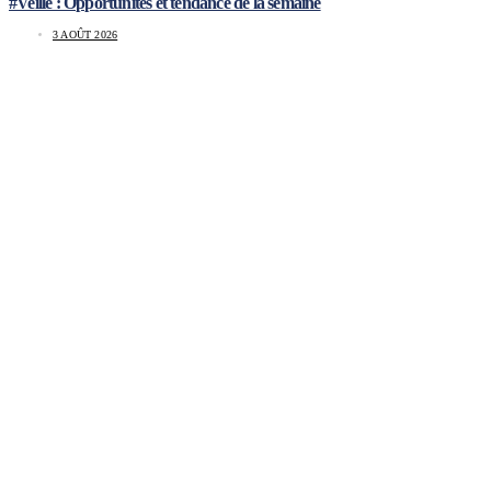
#Veille : Opportunités et tendance de la semaine
3 AOÛT 2026