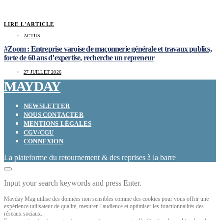
LIRE L'ARTICLE
ACTUS
#Zoom : Entreprise varoise de maçonnerie générale et travaux publics,
forte de 60 ans d’expertise, recherche un repreneur
27 JUILLET 2026
MAYDAY
NEWSLETTER
NOUS CONTACTER
MENTIONS LÉGALES
CGV/CGU
CONNEXION
La plateforme du retournement & des reprises à la barre
Input your search keywords and press Enter.
Mayday Mag utilise des données non sensibles comme des cookies pour vous offrir une
expérience utilisateur de qualité, mesurer l’audience et optimiser les fonctionnalités des
réseaux sociaux.