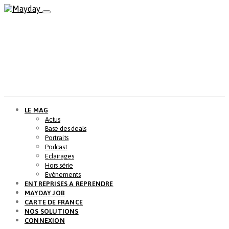
LE MAG
Actus
Base des deals
Portraits
Podcast
Eclairages
Hors série
Evènements
ENTREPRISES A REPRENDRE
MAYDAY JOB
CARTE DE FRANCE
NOS SOLUTIONS
CONNEXION