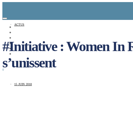
ACTUS
CONCEPT
LE MAG
ENTREPRISES A REPRENDRE
#Initiative : Women In 
MAYDAY JOB
CARTE DE FRANCE
NOS SOLUTIONS
s’unissent
CONNEXION
0
15 JUIN 2018