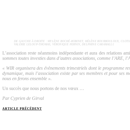
DE GAUCHE À DROITE : MYLÈNE BOCHÉ-ROBINET, HÉLÈNE BOURBOULOUX, CLOT
VALÉRIE LELOUP-THOMAS, VÉRONIQUE PERNIN, DELPHINE CARAMALLI.
L’association reste néanmoins indépendante et aura des relations amic
sommes toutes investies dans d’autres associations, comme l’ARE, l’AJR
« WIR organisera des évènements trimestriels dont le programme rest
dynamique, mais l’association existe par ses membres et pour ses m
nous en ferons ensemble ».
Un succès que nous portons de nos vœux …
Par Cyprien de Girval
ARTICLE PRÉCÉDENT