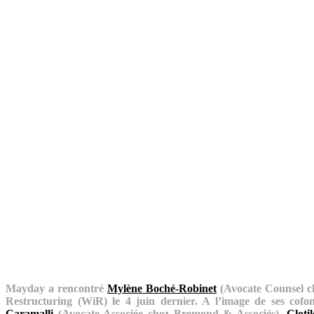
Mayday a rencontré
Mylène Boché-Robinet
(Avocate Counsel ch
Restructuring (WiR) le 4 juin dernier. A l’image de ses cofo
Caramalli
(Avocate Associée chez Bremond & Associés),
Cloti