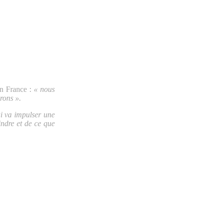
en France :
« nous
rons ».
ui va impulser une
ndre et de ce que