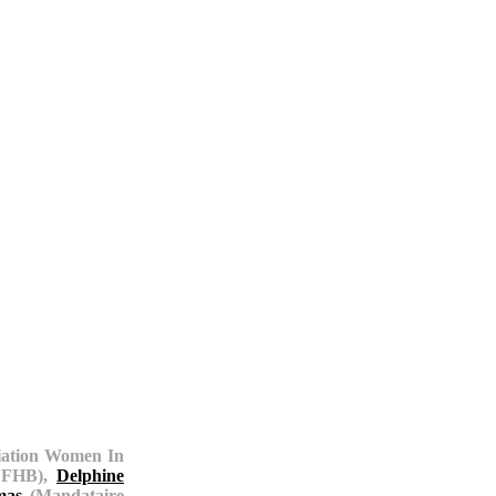
ciation Women In
z FHB),
Delphine
mas
(Mandataire