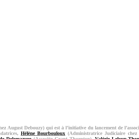
ez August Debouzy) qui est à l’initiative du lancement de l’asso
ndatrices,
Hélène Bourbouloux
(Administratrice Judiciaire che
lde Delemazure
(Associée Grant Thornton),
Valérie Leloup-Tho