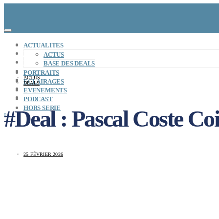
CONCEPT
ACTUALITES
LE MAG
ACTUS
ENTREPRISES A REPRENDRE
BASE DES DEALS
MAYDAY JOB
PORTRAITS
ACTUS
CARTE DE FRANCE
ECLAIRAGES
DEALS
NOS SOLUTIONS
EVENEMENTS
CONNEXION
PODCAST
HORS SERIE
#Deal : Pascal Coste Coi
0
25 FÉVRIER 2026