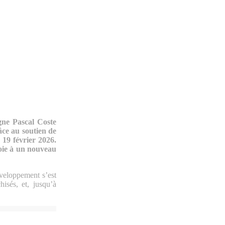
igne Pascal Coste
âce au soutien de
 19 février 2026.
voie à un nouveau
veloppement s’est
isés, et, jusqu’à