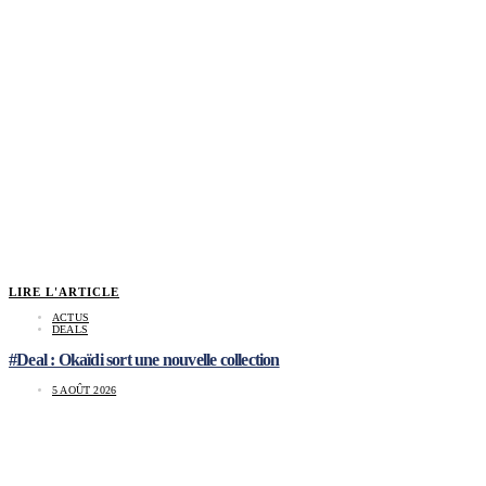
LIRE L'ARTICLE
ACTUS
DEALS
#Deal : Okaïdi sort une nouvelle collection
5 AOÛT 2026