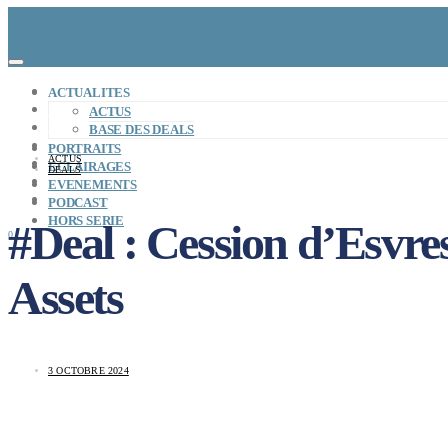
CONCEPT
ACTUALITES
LE MAG
ACTUS
ENTREPRISES A REPRENDRE
BASE DES DEALS
MAYDAY JOB
PORTRAITS
ACTUS
CARTE DE FRANCE
ECLAIRAGES
DEALS
NOS SOLUTIONS
EVENEMENTS
CONNEXION
PODCAST
HORS SERIE
#Deal : Cession d’Esvres
0
Assets
3 OCTOBRE 2024